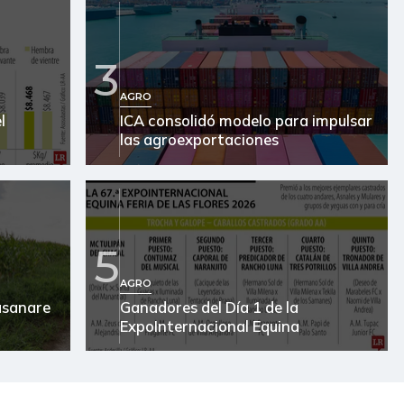
3
AGRO
l
ICA consolidó modelo para impulsar
las agroexportaciones
5
AGRO
Casanare
Ganadores del Día 1 de la
ExpoInternacional Equina