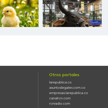
Otros portales
larepublica.co
asuntoslegales.com.co
empresas.larepublica.co
canalrcn.com
rcnradio.com