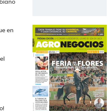
mbiano
ue en
el
o!