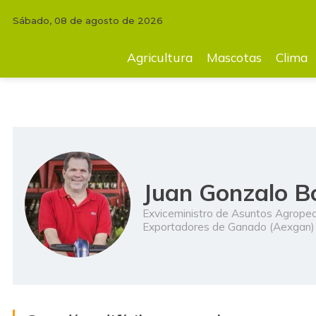
Sábado, 08 de agosto de 2026
INICIO
COMENTARIOS
Juan Gonzalo Botero Botero
Agricultura
Mascotas
Clima
Juan Gonzalo B
Exviceministro de Asuntos Agropec
Exportadores de Ganado (Aexgan)