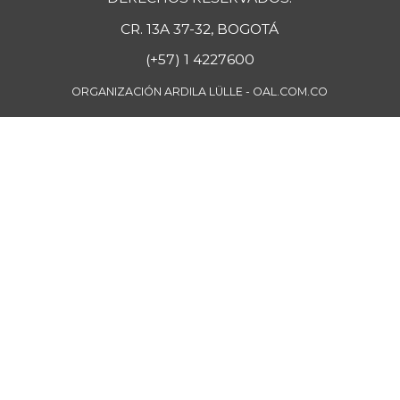
+2,37%
08/17/2024
CR. 13A 37-32, BOGOTÁ
Mango manzano
$ 2.347,00
(+57) 1 4227600
-1,68%
05/27/2017
ORGANIZACIÓN ARDILA LÜLLE - OAL.COM.CO
Manzana
$ 10.500,00
-
07/25/2026
Manzana roja
$ 8.188,00
+2,35%
07/25/2026
Manzana verde
$ 11.933,00
+3,02%
07/25/2026
Maracuyá
$ 5.500,00
+1,38%
07/25/2026
Margarina
$ 8.800,00
-
12/30/2017