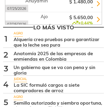
Ahuyamín
$ 1.480,00
-
07/25/2026
Ajo
$ 5.650,00
+0,44%
07/25/2026
LO MÁS VISTO
Alas de pollo sin
AGRO
$ 9.000,00
1
costillar
Alquería crea pruebas para garantizar
-
que la leche sea pura
07/25/2026
2
Anatomía 2025 de las empresas de
Apio
$ 2.792,00
enmiendas en Colombia
-
07/25/2026
3
Un gobierno que se va con pena y sin
Arracacha
gloria
$ 4.575,00
amarilla
+0,55%
JUDICIAL
4
07/25/2026
La SIC formuló cargos a siete
Arroz de primera
compradores de arroz
$ 3.976,00
+0,20%
AGRO
06/16/2018
5
Semilla autorizada y siembra oportuna,
Arveja verde