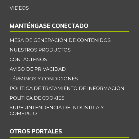
Guayaba
$ 4.375,00
VIDEOS
-3,74%
07/25/2026
Habichuela
$ 3.854,00
MANTÉNGASE CONECTADO
+17,46%
07/25/2026
MESA DE GENERACIÓN DE CONTENIDOS
Harina de trigo
$ 2.233,00
NUESTROS PRODUCTOS
-
12/30/2017
CONTÁCTENOS
Harina precocida
$ 3.500,00
AVISO DE PRIVACIDAD
de maíz
-4,24%
TÉRMINOS Y CONDICIONES
07/25/2026
POLÍTICA DE TRATAMIENTO DE INFORMACIÓN
Jugo de frutas
$ 4.457,00
POLÍTICA DE COOKIES
-
10/07/2017
SUPERINTENDENCIA DE INDUSTRIA Y
Kiwi
$ 6.000,00
COMERCIO
-
12/24/2016
OTROS PORTALES
Leche en polvo
$ 13.754,00