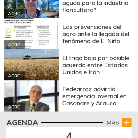
aguda para la industria
Cebolla cabezona
floricultora"
$ 2.557,00
AGRO
blanca
-9,26%
07/25/2026
Las prevenciones del
agro ante la llegada del
Cebolla cabezona
fenómeno de El Niño
$ 2.790,00
roja
AGRO
-3,96%
07/25/2026
El trigo baja por posible
Cebolla larga
$ 3.148,00
acuerdo entre Estados
Unidos e Irán
-11,70%
07/25/2026
AGRO
Chocolate dulce
$ 10.700,00
Fedearroz advirtió
-
09/23/2017
emergencia invernal en
Casanare y Arauca
Chócolo mazorca
$ 747,00
AGRO
-5,80%
05/06/2017
AGENDA
MÁS
Cilantro
$ 7.750,00
4
-
07/25/2026