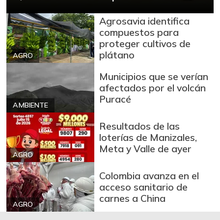
-
12/30/2017
Carne de res en
Agrosavia identifica
$ 30.000,00
canal
compuestos para
-
proteger cultivos de
07/25/2026
plátano
AGRO
Cebolla cabezona
$ 2.557,00
blanca
Municipios que se verían
-9,26%
afectados por el volcán
07/25/2026
Puracé
AMBIENTE
Cebolla cabezona
$ 2.790,00
roja
Resultados de las
-3,96%
07/25/2026
loterías de Manizales,
Meta y Valle de ayer
Cebolla larga
$ 3.148,00
AGRO
-11,70%
07/25/2026
Colombia avanza en el
Chocolate dulce
$ 10.700,00
acceso sanitario de
carnes a China
-
09/23/2017
AGRO
Chócolo mazorca
$ 747,00