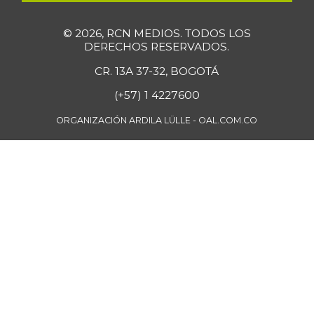
Mango Tommy
$ 4.886,00
© 2026, RCN MEDIOS. TODOS LOS
+2,37%
08/17/2024
DERECHOS RESERVADOS.
Mango manzano
$ 2.347,00
CR. 13A 37-32, BOGOTÁ
-1,68%
05/27/2017
(+57) 1 4227600
Manzana
$ 10.500,00
ORGANIZACIÓN ARDILA LÜLLE - OAL.COM.CO
-
07/25/2026
Manzana roja
$ 8.188,00
+2,35%
07/25/2026
Manzana verde
$ 11.933,00
+3,02%
07/25/2026
Maracuyá
$ 5.500,00
+1,38%
07/25/2026
Margarina
$ 8.800,00