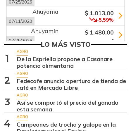
07/25/2026
Ahuyama
$ 1.013,00
-5,59%
07/11/2020
Ahuyamín
$ 1.480,00
-
07/25/2026
LO MÁS VISTO
Ajo
$ 5.650,00
AGRO
1
+0,44%
De la Espriella propone a Casanare
07/25/2026
potencia alimentaria
Alas de pollo sin
$ 9.000,00
AGRO
costillar
2
Fedecafe anuncia apertura de tienda de
-
07/25/2026
café en Mercado Libre
Apio
AGRO
$ 2.792,00
3
Así se comportó el precio del ganado
-
07/25/2026
esta semana
Arracacha
AGRO
$ 4.575,00
amarilla
4
Campeones de trocha y galope en la
+0,55%