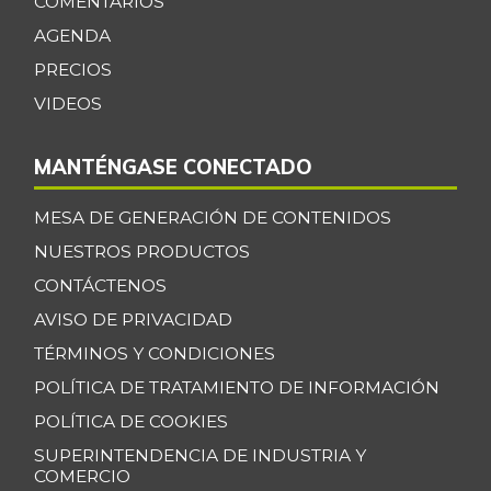
COMENTARIOS
+1,97%
07/25/2026
AGENDA
Guanábana
$ 4.250,00
PRECIOS
-15,00%
06/23/2018
VIDEOS
Guayaba
$ 4.375,00
-3,74%
07/25/2026
MANTÉNGASE CONECTADO
Habichuela
$ 3.854,00
MESA DE GENERACIÓN DE CONTENIDOS
+17,46%
07/25/2026
NUESTROS PRODUCTOS
Harina precocida
$ 3.500,00
CONTÁCTENOS
de maíz
-4,24%
AVISO DE PRIVACIDAD
07/25/2026
TÉRMINOS Y CONDICIONES
Jugo de frutas
$ 4.457,00
POLÍTICA DE TRATAMIENTO DE INFORMACIÓN
-
10/07/2017
POLÍTICA DE COOKIES
Kiwi
$ 6.000,00
SUPERINTENDENCIA DE INDUSTRIA Y
-
12/24/2016
COMERCIO