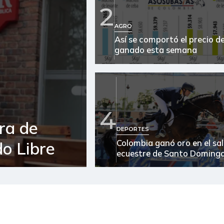
Atún en lata
2
Avena en hojuelas
AGRO
Así se comportó el precio de
Azúcar
ganado esta semana
Azúcar morena
Azúcar refinada
4
Bagre rayado entero fresco
ra de
DEPORTES
Banano Urabá
Colombia ganó oro en el sa
o Libre
ecuestre de Santo Doming
Banano criollo
Bocachico criollo fresco
Cachama fresca
Café molido