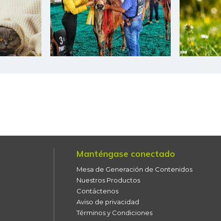
Habichuela
Harina de trigo
Harina precocida de maíz
Jugo de frutas
Kiwi
Leche en polvo
Lechuga batavia
Manténgase conectado
Lechuga crespa
Mesa de Generación de Contenidos
Nuestros Productos
Lenteja
Contáctenos
Aviso de privacidad
Lulo
Términos y Condiciones