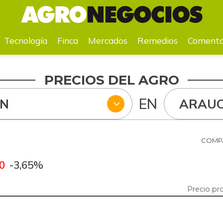
a
Mercados
Remedios
Comentarios
Agenda
Pr
Tecnología
Finca
Mercados
Remedios
Comenta
PRECIOS DEL AGRO
EN
ÚN
ARAU
COMPA
0
-3,65%
Precio pr