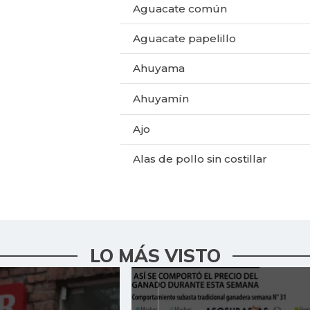
Aguacate común
Aguacate papelillo
Ahuyama
Ahuyamín
Ajo
Alas de pollo sin costillar
Apio
Arracacha amarilla
Arroz de primera
LO MÁS VISTO
Arveja verde