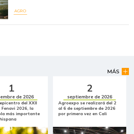
$ 10.048,00
+$ 112,00
+1,13%
AGRO
$ 5.341,00
+$ 227,00
+4,44%
$ 19.474,00
-
-
$ 12.530,00
-
-
$ 10.159,00
-
-
MÁS
$ 6.478,00
-
-
1
2
$ 25.000,00
-
-
iembre de 2026
septiembre de 2026
 epicentro del XXII
Agroexpo se realizará del 2
$ 9.286,00
+$ 179,00
+1,97%
 Fenavi 2026, la
al 6 de septiembre de 2026
ola más importante
por primera vez en Cali
$ 4.250,00
-$ 750,00
-15,00%
 hispana
$ 4.375,00
-$ 170,00
-3,74%