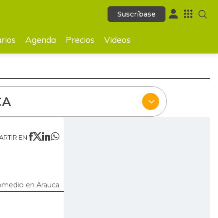
Suscríbase
Suscríbase
ecios
Videos
rios
Agenda
Precios
Videos
CA
RTIR EN:
omedio en Arauca