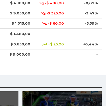
$ 4.100,00
-$ 400,00
-8,89%
$ 9.050,00
-$ 325,00
-3,47%
$ 1.013,00
-$ 60,00
-5,59%
$ 1.480,00
-
-
$ 5.650,00
+$ 25,00
+0,44%
$ 9.000,00
-
-
$ 2.792,00
-
-
$ 4.575,00
+$ 25,00
+0,55%
$ 3.976,00
+$ 8,00
+0,20%
$ 7.174,00
-
-