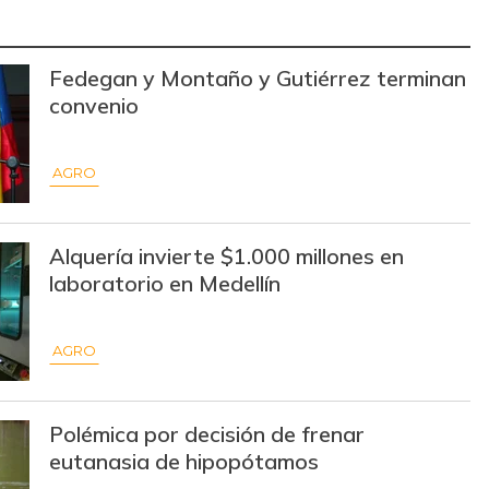
$ 30.000,00
-
-
Fedegan y Montaño y Gutiérrez terminan
$ 2.557,00
-$ 261,00
-9,26%
convenio
$ 2.790,00
-$ 115,00
-3,96%
AGRO
$ 3.148,00
-$ 417,00
-11,70%
$ 10.700,00
-
-
Alquería invierte $1.000 millones en
$ 747,00
-$ 46,00
-5,80%
laboratorio en Medellín
$ 7.750,00
-
-
AGRO
$ 4.200,00
-
-
$ 2.900,00
-
-
Polémica por decisión de frenar
eutanasia de hipopótamos
$ 2.375,00
-
-