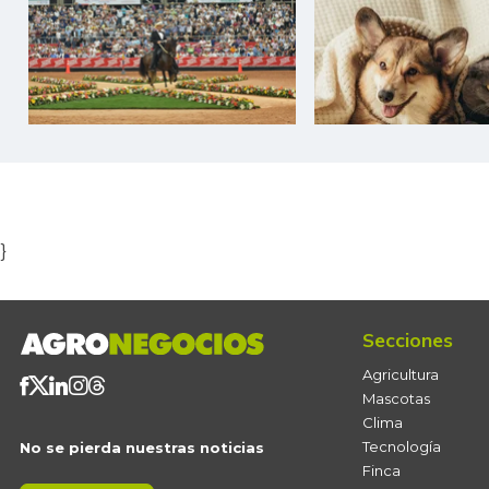
Item
1
of
5
}
Secciones
Agricultura
Mascotas
Clima
Tecnología
No se pierda nuestras noticias
Finca