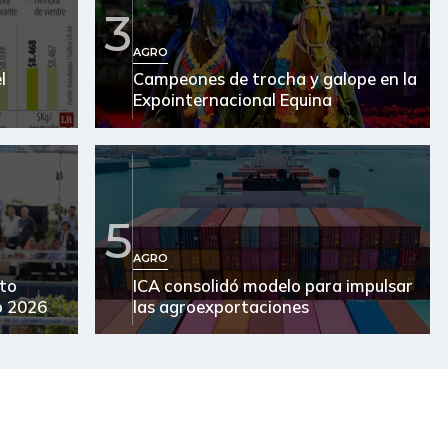
$ 20.380,00
-
-
3
$ 7.533,00
-
-
AGRO
l
Campeones de trocha y galope en la
$ 2.761,00
+$ 3,00
+0,11%
Expointernacional Equina
$ 3.810,00
-
-
$ 2.920,00
-
-
5
$ 21.000,00
-
-
AGRO
$ 3.278,00
-
-
lto
ICA consolidó modelo para impulsar
o 2026
las agroexportaciones
$ 1.389,00
+$ 56,00
+4,20%
$ 19.000,00
-
-
$ 15.667,00
-
-
$ 15.600,00
-
-