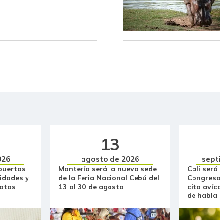
Fríjol bolón
Fríjol verde en vaina
Fécula de maíz
Galletas dulces redondas con
crema
Galletas saladas
Garbanzo
13
Gelatina
026
agosto de 2026
sept
puertas
Montería será la nueva sede
Cali será
Granadilla
idades y
de la Feria Nacional Cebú del
Congreso
otas
13 al 30 de agosto
cita avíc
Guanábana
de habla
Guayaba