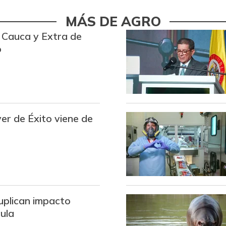
MÁS DE AGRO
Carne de res en canal
 Cauca y Extra de
Cebolla cabezona blanca
o
Cebolla cabezona roja
Cebolla larga
Chocolate dulce
er de Éxito viene de
Chócolo mazorca
Cilantro
Cuchuco de cebada
Cuchuco de maíz
uplican impacto
aula
Curuba