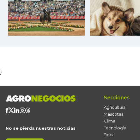
Item
1
of
5
}
Secciones
Agricultura
Mascotas
Clima
Tecnología
No se pierda nuestras noticias
Finca