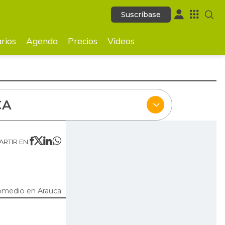
Suscríbase
Suscríbase
ecios
Videos
rios
Agenda
Precios
Videos
CA
RTIR EN:
omedio en Arauca