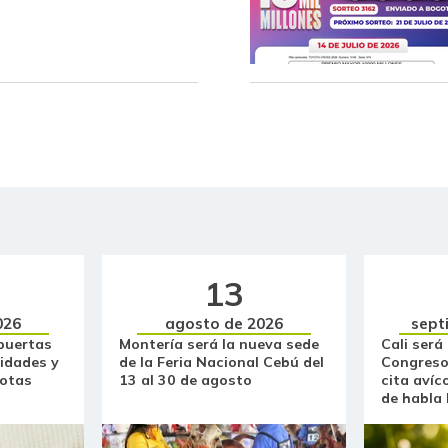
Fríjol bolón
Fríjol verde en vaina
Fécula de maíz
Galletas dulces redondas con
crema
Galletas saladas
Garbanzo
13
Gelatina
026
agosto de 2026
sept
puertas
Montería será la nueva sede
Cali será
Granadilla
idades y
de la Feria Nacional Cebú del
Congreso
otas
13 al 30 de agosto
cita avíc
Guanábana
de habla
Guayaba