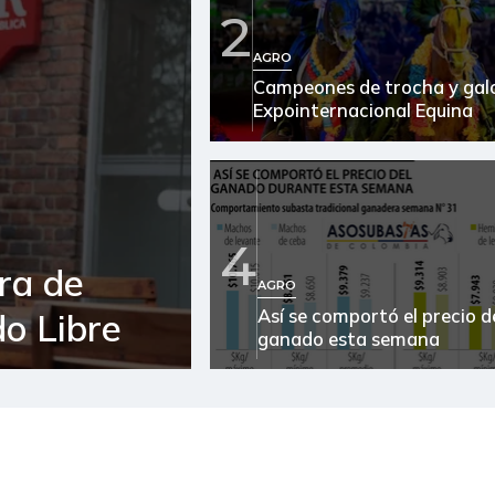
Atún en lata
2
Avena en hojuelas
AGRO
Campeones de trocha y galo
Azúcar
Expointernacional Equina
Azúcar morena
Azúcar refinada
4
Bagre rayado entero fresco
ra de
AGRO
Banano Urabá
Así se comportó el precio d
o Libre
ganado esta semana
Banano criollo
Bocachico criollo fresco
Cachama fresca
Café molido