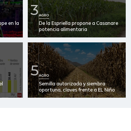
$ 20.380,00
-
-
3
$ 7.533,00
-
-
AGRO
pe en la
De la Espriella propone a Casanare
$ 2.761,00
+$ 3,00
+0,11%
potencia alimentaria
$ 3.810,00
-
-
$ 2.920,00
-
-
5
$ 21.000,00
-
-
AGRO
$ 3.278,00
-
-
el
Semilla autorizada y siembra
oportuna, claves frente a EL Niño
$ 1.389,00
+$ 56,00
+4,20%
$ 19.000,00
-
-
$ 15.667,00
-
-
$ 15.600,00
-
-