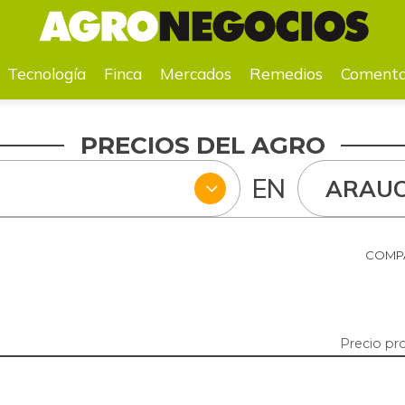
a
Mercados
Remedios
Comentarios
Agenda
Pr
Tecnología
Finca
Mercados
Remedios
Comenta
PRECIOS DEL AGRO
EN
ARAU
COMPA
Precio pr