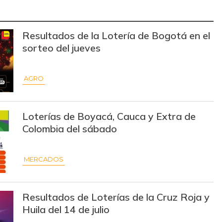
$ 30.000,00
-
-
Resultados de la Lotería de Bogotá en el
$ 2.557,00
-$ 261,00
-9,26%
sorteo del jueves
$ 2.790,00
-$ 115,00
-3,96%
AGRO
$ 3.148,00
-$ 417,00
-11,70%
$ 10.700,00
-
-
Loterías de Boyacá, Cauca y Extra de
$ 747,00
-$ 46,00
-5,80%
Colombia del sábado
$ 7.750,00
-
-
MERCADOS
$ 4.200,00
-
-
$ 2.900,00
-
-
Resultados de Loterías de la Cruz Roja y
Huila del 14 de julio
$ 2.375,00
-
-