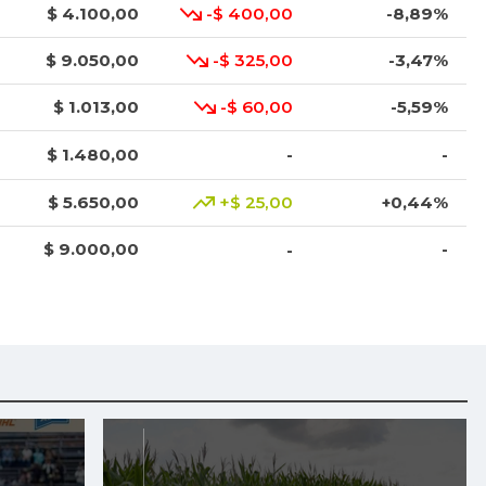
$ 4.100,00
-$ 400,00
-8,89%
$ 9.050,00
-$ 325,00
-3,47%
$ 1.013,00
-$ 60,00
-5,59%
$ 1.480,00
-
-
$ 5.650,00
+$ 25,00
+0,44%
$ 9.000,00
-
-
$ 2.792,00
-
-
$ 4.575,00
+$ 25,00
+0,55%
$ 3.976,00
+$ 8,00
+0,20%
$ 7.174,00
-
-