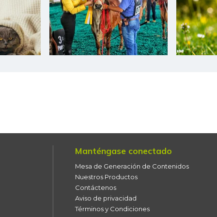
Habichuela
Harina de trigo
Harina precocida de maíz
Jugo de frutas
Kiwi
Leche en polvo
Lechuga batavia
Manténgase conectado
Lechuga crespa
Mesa de Generación de Contenidos
Nuestros Productos
Lenteja
Contáctenos
Aviso de privacidad
Limón común
Términos y Condiciones