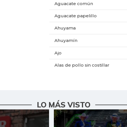
Aguacate común
Aguacate papelillo
Ahuyama
Ahuyamín
Ajo
Alas de pollo sin costillar
Apio
Arracacha amarilla
Arroz de primera
LO MÁS VISTO
Arveja verde