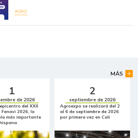
$ 10.048,00
+$ 112,00
+1,13%
AGRO
$ 5.341,00
+$ 227,00
+4,44%
$ 19.474,00
-
-
$ 12.530,00
-
-
$ 10.159,00
-
-
MÁS
$ 6.478,00
-
-
1
2
$ 25.000,00
-
-
iembre de 2026
septiembre de 2026
 epicentro del XXII
Agroexpo se realizará del 2
$ 9.286,00
+$ 179,00
+1,97%
 Fenavi 2026, la
al 6 de septiembre de 2026
ola más importante
por primera vez en Cali
$ 4.250,00
-$ 750,00
-15,00%
 hispana
$ 4.375,00
-$ 170,00
-3,74%