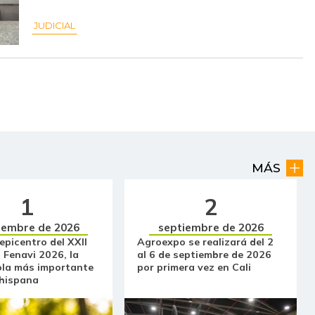
$ 10.048,00
+$ 112,00
+1,13%
JUDICIAL
$ 5.341,00
+$ 227,00
+4,44%
$ 19.474,00
-
-
$ 12.530,00
-
-
$ 10.159,00
-
-
MÁS
$ 6.478,00
-
-
1
2
$ 25.000,00
-
-
iembre de 2026
septiembre de 2026
 epicentro del XXII
Agroexpo se realizará del 2
$ 9.286,00
+$ 179,00
+1,97%
 Fenavi 2026, la
al 6 de septiembre de 2026
ola más importante
por primera vez en Cali
$ 4.250,00
-$ 750,00
-15,00%
 hispana
$ 4.375,00
-$ 170,00
-3,74%