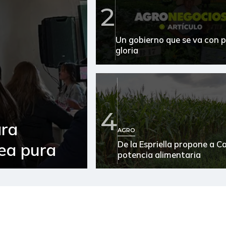
Atún en lata
2
Avena en hojuelas
Un gobierno que se va con p
Azúcar
gloria
Azúcar morena
Azúcar refinada
4
Bagre rayado entero fresco
ara
AGRO
Banano Urabá
De la Espriella propone a 
sea pura
potencia alimentaria
Banano criollo
Bocachico criollo fresco
Cachama fresca
Café molido