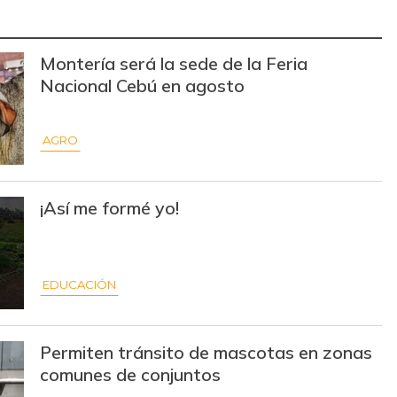
$ 30.000,00
-
-
Montería será la sede de la Feria
$ 2.557,00
-$ 261,00
-9,26%
Nacional Cebú en agosto
$ 2.790,00
-$ 115,00
-3,96%
AGRO
$ 3.148,00
-$ 417,00
-11,70%
$ 10.700,00
-
-
¡Así me formé yo!
$ 747,00
-$ 46,00
-5,80%
$ 7.750,00
-
-
EDUCACIÓN
$ 4.200,00
-
-
$ 2.900,00
-
-
Permiten tránsito de mascotas en zonas
comunes de conjuntos
$ 2.375,00
-
-