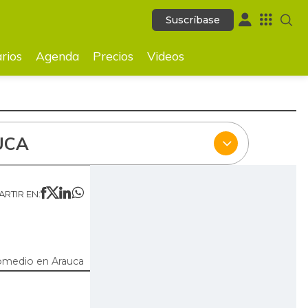
Suscríbase
Suscríbase
ecios
Videos
rios
Agenda
Precios
Videos
UCA
RTIR EN:
omedio en Arauca