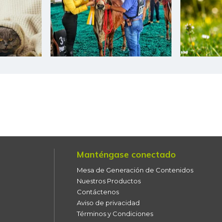
Habichuela
Harina de trigo
Harina precocida de maíz
Jugo de frutas
Kiwi
Leche en polvo
Lechuga batavia
Manténgase conectado
Lechuga crespa
Mesa de Generación de Contenidos
Nuestros Productos
Lenteja
Contáctenos
Aviso de privacidad
Limón común
Términos y Condiciones