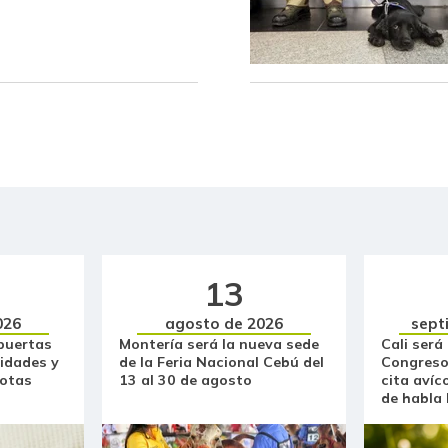
Fríjol bolón
Fríjol verde en vaina
Fécula de maíz
Galletas dulces redondas con
crema
Galletas saladas
Garbanzo
13
Gelatina
026
agosto de 2026
sept
puertas
Montería será la nueva sede
Cali será
Granadilla
idades y
de la Feria Nacional Cebú del
Congreso
otas
13 al 30 de agosto
cita avíc
Guanábana
de habla
Guayaba