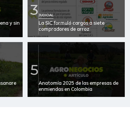
$ 20.380,00
-
-
3
$ 7.533,00
-
-
JUDICIAL
ena y sin
La SIC formuló cargos a siete
$ 2.761,00
+$ 3,00
+0,11%
compradores de arroz
$ 3.810,00
-
-
$ 2.920,00
-
-
5
$ 21.000,00
-
-
$ 3.278,00
-
-
Casanare
Anatomía 2025 de las empresas de
enmiendas en Colombia
$ 1.389,00
+$ 56,00
+4,20%
$ 19.000,00
-
-
$ 15.667,00
-
-
$ 15.600,00
-
-