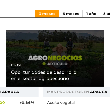
3 meses
6 meses
1 año
5 a
FENAVI
Oportunidades de desarrollo
en el sector agropecuario
N
ARAUCA
MÁS PRODUCTOS EN
ARAUCA
,00
+0,86%
Aceite vegetal