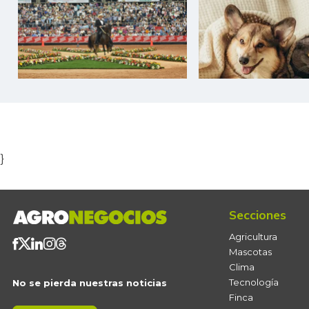
Item
1
of
5
}
Secciones
Agricultura
Mascotas
Clima
Tecnología
No se pierda nuestras noticias
Finca