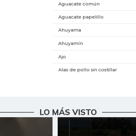
Aguacate común
Aguacate papelillo
Ahuyama
Ahuyamín
Ajo
Alas de pollo sin costillar
Apio
Arracacha amarilla
Arroz de primera
LO MÁS VISTO
Arveja verde