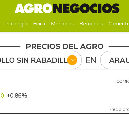
a
Mercados
Remedios
Comentarios
Agenda
Pr
Tecnología
Finca
Mercados
Remedios
Comenta
PRECIOS DEL AGRO
EN
LLO SIN RABADILLA
ARA
COMPA
00
+0,86%
Precio pr