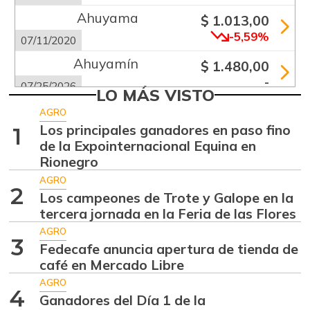
Ahuyama
$ 1.013,00
-5,59%
07/11/2020
Ahuyamín
$ 1.480,00
-
07/25/2026
LO MÁS VISTO
Ajo
$ 5.650,00
AGRO
+0,44%
Los principales ganadores en paso fino
1
07/25/2026
de la Expointernacional Equina en
Alas de pollo sin
Rionegro
$ 9.000,00
costillar
AGRO
-
2
07/25/2026
Los campeones de Trote y Galope en la
tercera jornada en la Feria de las Flores
Apio
$ 2.792,00
AGRO
-
07/25/2026
3
Fedecafe anuncia apertura de tienda de
Arracacha
café en Mercado Libre
$ 4.575,00
amarilla
AGRO
+0,55%
4
Ganadores del Día 1 de la
07/25/2026