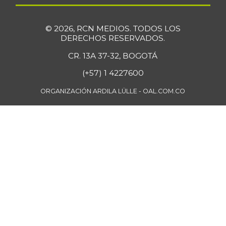
Mandarina común
$ 4.205,00
-5,12%
07/25/2026
© 2026, RCN MEDIOS. TODOS LOS
DERECHOS RESERVADOS.
Mango Tommy
$ 4.886,00
+2,37%
CR. 13A 37-32, BOGOTÁ
08/17/2024
(+57) 1 4227600
Mango manzano
$ 2.347,00
-1,68%
05/27/2017
ORGANIZACIÓN ARDILA LÜLLE - OAL.COM.CO
Manzana
$ 10.500,00
-
07/25/2026
Manzana roja
$ 8.188,00
+2,35%
07/25/2026
Manzana verde
$ 11.933,00
+3,02%
07/25/2026
Maracuyá
$ 5.500,00
+1,38%
07/25/2026