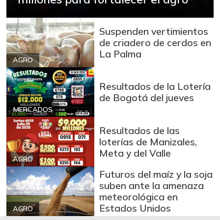
Carne de res en
$ 30.000,00
canal
Suspenden vertimientos
-
07/25/2026
de criadero de cerdos en
La Palma
Cebolla cabezona
AGRO
$ 2.557,00
blanca
-9,26%
07/25/2026
Resultados de la Lotería
de Bogotá del jueves
Cebolla cabezona
$ 2.790,00
MERCADOS
roja
-3,96%
07/25/2026
Resultados de las
loterías de Manizales,
Cebolla larga
$ 3.148,00
Meta y del Valle
-11,70%
AGRO
07/25/2026
Futuros del maíz y la soja
Chocolate dulce
$ 10.700,00
suben ante la amenaza
-
09/23/2017
meteorológica en
Estados Unidos
Chócolo mazorca
AGRO
$ 747,00