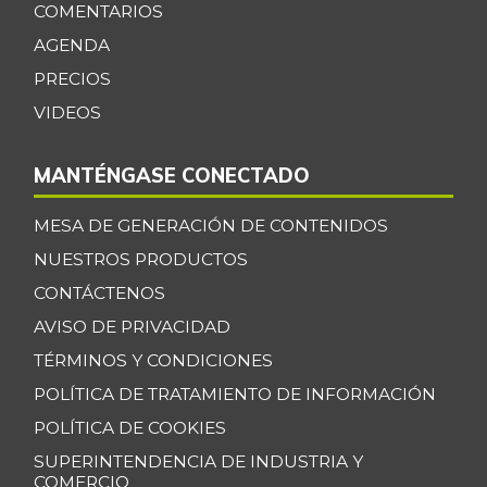
COMENTARIOS
Guanábana
$ 4.250,00
AGENDA
-15,00%
06/23/2018
PRECIOS
Guayaba
$ 4.375,00
VIDEOS
-3,74%
07/25/2026
MANTÉNGASE CONECTADO
Habichuela
$ 3.854,00
+17,46%
07/25/2026
MESA DE GENERACIÓN DE CONTENIDOS
Harina de trigo
$ 2.233,00
NUESTROS PRODUCTOS
-
12/30/2017
CONTÁCTENOS
Harina precocida
AVISO DE PRIVACIDAD
$ 3.500,00
de maíz
TÉRMINOS Y CONDICIONES
-4,24%
07/25/2026
POLÍTICA DE TRATAMIENTO DE INFORMACIÓN
Jugo de frutas
$ 4.457,00
POLÍTICA DE COOKIES
-
10/07/2017
SUPERINTENDENCIA DE INDUSTRIA Y
COMERCIO