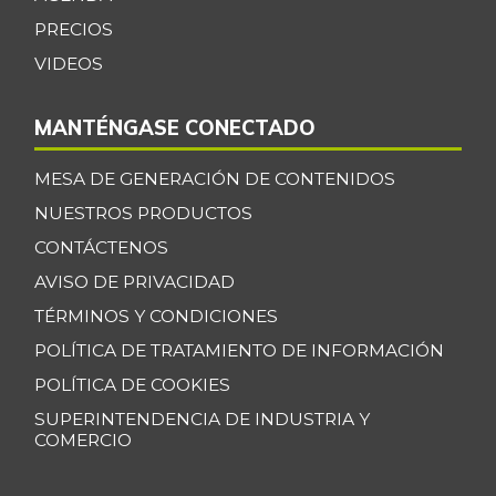
Guanábana
$ 4.250,00
PRECIOS
-15,00%
06/23/2018
VIDEOS
Guayaba
$ 4.375,00
-3,74%
07/25/2026
MANTÉNGASE CONECTADO
Habichuela
$ 3.854,00
MESA DE GENERACIÓN DE CONTENIDOS
+17,46%
07/25/2026
NUESTROS PRODUCTOS
Harina de trigo
$ 2.233,00
CONTÁCTENOS
-
12/30/2017
AVISO DE PRIVACIDAD
Harina precocida
TÉRMINOS Y CONDICIONES
$ 3.500,00
de maíz
-4,24%
POLÍTICA DE TRATAMIENTO DE INFORMACIÓN
07/25/2026
POLÍTICA DE COOKIES
Jugo de frutas
$ 4.457,00
SUPERINTENDENCIA DE INDUSTRIA Y
-
10/07/2017
COMERCIO
Kiwi
$ 6.000,00