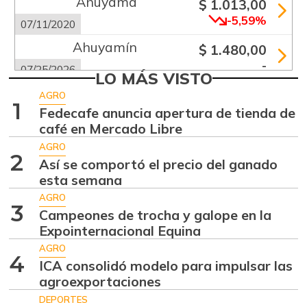
Ahuyama
$ 1.013,00
-5,59%
07/11/2020
Ahuyamín
$ 1.480,00
-
07/25/2026
LO MÁS VISTO
Ajo
$ 5.650,00
AGRO
1
+0,44%
Fedecafe anuncia apertura de tienda de
07/25/2026
café en Mercado Libre
Alas de pollo sin
$ 9.000,00
AGRO
costillar
2
Así se comportó el precio del ganado
-
07/25/2026
esta semana
Apio
AGRO
$ 2.792,00
3
Campeones de trocha y galope en la
-
07/25/2026
Expointernacional Equina
Arracacha
AGRO
$ 4.575,00
amarilla
4
ICA consolidó modelo para impulsar las
+0,55%
agroexportaciones
07/25/2026
DEPORTES
Arroz de primera