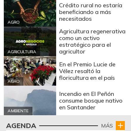
Carne de res en
Crédito rural no estaría
$ 30.000,00
canal
beneficiando a más
-
07/25/2026
necesitados
AGRO
Cebolla cabezona
Agricultura regenerativa
$ 2.557,00
blanca
como un activo
-9,26%
07/25/2026
estratégico para el
agricultor
AGRICULTURA
Cebolla cabezona
$ 2.790,00
roja
En el Premio Lucie de
-3,96%
07/25/2026
Vélez resaltó la
floricultura en el país
Cebolla larga
$ 3.148,00
AGRO
-11,70%
07/25/2026
Incendio en El Peñón
Chocolate dulce
$ 10.700,00
consume bosque nativo
en Santander
-
09/23/2017
AMBIENTE
Chócolo mazorca
$ 747,00
AGENDA
MÁS
-5,80%
05/06/2017