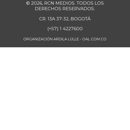
© 2026, RCN MEDIOS. TODOS LOS
-5,12%
07/25/2026
DERECHOS RESERVADOS.
Mango Tommy
$ 4.886,00
CR. 13A 37-32, BOGOTÁ
+2,37%
08/17/2024
(+57) 1 4227600
Mango manzano
$ 2.347,00
ORGANIZACIÓN ARDILA LÜLLE - OAL.COM.CO
-1,68%
05/27/2017
Manzana
$ 10.500,00
-
07/25/2026
Manzana roja
$ 8.188,00
+2,35%
07/25/2026
Manzana verde
$ 11.933,00
+3,02%
07/25/2026
Maracuyá
$ 5.500,00
+1,38%
07/25/2026