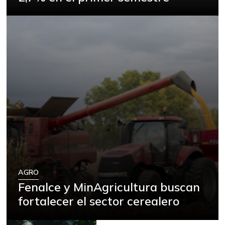
Bagre rayado
$ 21.000,00
entero fresco
-
07/25/2026
Banano Urabá
$ 3.278,00
-
07/25/2026
Banano criollo
$ 1.389,00
+4,20%
06/23/2018
Bocachico criollo
$ 19.000,00
fresco
-
07/25/2026
Cachama fresca
$ 15.667,00
AGRO
-
07/25/2026
Fenalce y MinAgricultura buscan
Café molido
$ 15.600,00
fortalecer el sector cerealero
-
12/30/2017