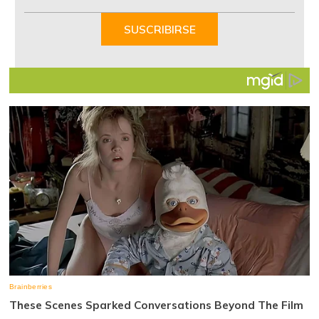
1
of
SUSCRIBIRSE
7