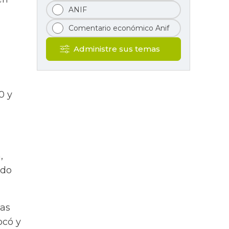
ANIF
Comentario económico Anif
Administre sus temas
0 y
,
ido
ias
ocó y