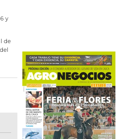
,6 y
l de
del