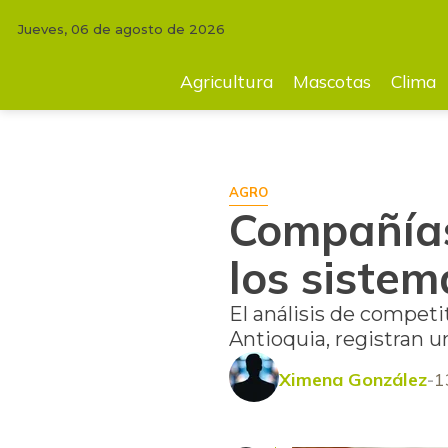
Jueves, 06 de agosto de 2026
INICIO
AGRICULTURA
Compañías buscan acelerar el cambio en los 
Agricultura
Mascotas
Clima
AGRO
Compañías
los sistem
El análisis de compe
Antioquia, registran un
Ximena González
1