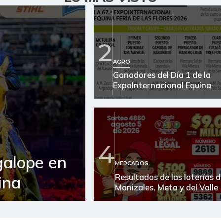
2
AGRO
Ganadores del Día 1 de la
ExpoInternacional Equina
4
galope en
MERCADOS
Resultados de las loterías 
ina
Manizales, Meta y del Valle