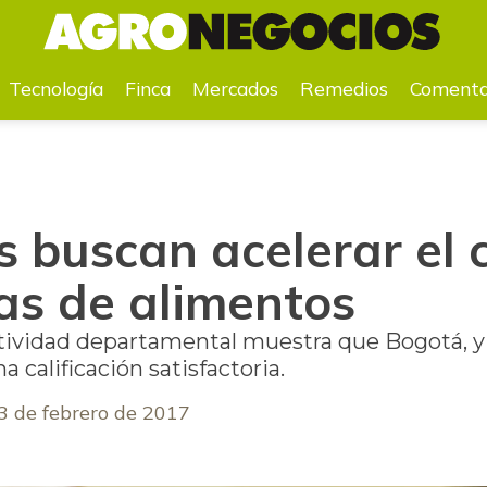
sistemas de alimentos
Tecnología
Finca
Mercados
Remedios
Comenta
 buscan acelerar el 
as de alimentos
titividad departamental muestra que Bogotá,
a calificación satisfactoria.
3 de febrero de 2017