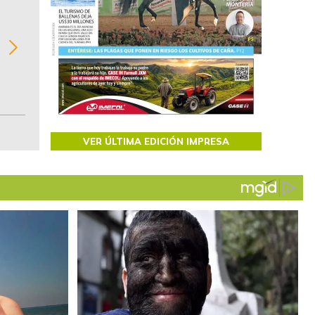
BITÁCORA EMPRESARIAL 10.000 LR
Recopilación clasificada por sectores económi
02
regiones del comportamiento general y detall
de las 10.000 primeras empresas en ventas e
Colombia.
VER ÚLTIMA EDICIÓN IMPRESA