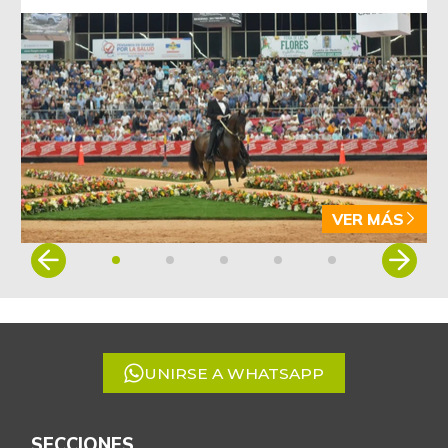
VER MÁS
Item
1
of
5
UNIRSE A WHATSAPP
SECCIONES