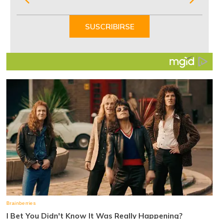
1
of
SUSCRIBIRSE
7