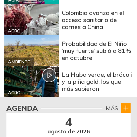
AGRO
Colombia avanza en el
acceso sanitario de
carnes a China
AGRO
Probabilidad de El Niño
‘muy fuerte’ subió a 81%
en octubre
AMBIENTE
La Haba verde, el brócoli
y la piña gold, los que
más subieron
AGRO
AGENDA
MÁS
4
agosto de 2026