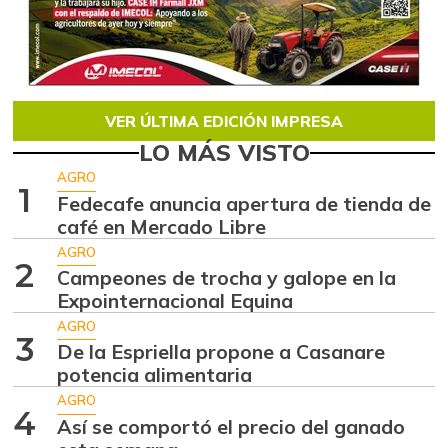
VER ÚLTIMA EDICIÓN IMPRESA
LO MÁS VISTO
AGRO
1
Fedecafe anuncia apertura de tienda de
café en Mercado Libre
AGRO
2
Campeones de trocha y galope en la
Expointernacional Equina
AGRO
3
De la Espriella propone a Casanare
potencia alimentaria
AGRO
4
Así se comportó el precio del ganado