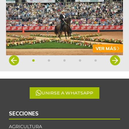
VER MÁS
Item
1
of
5
UNIRSE A WHATSAPP
SECCIONES
AGRICULTURA