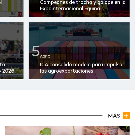
l
Campeones de trocha y galope en la
Expointernacional Equina
5
AGRO
lto
ICA consolidó modelo para impulsar
o 2026
las agroexportaciones
MÁS