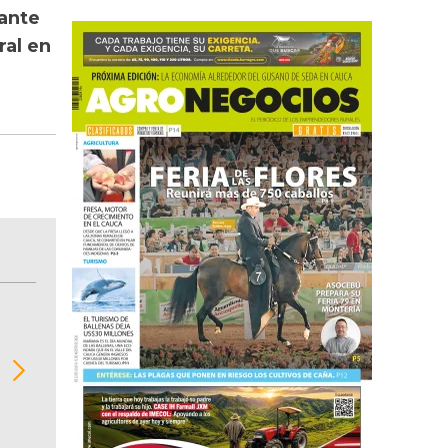
ante
ral en
BITÁCORA EMPRESARIAL 10.000 LR
Recopilación clasificada por sectores económi
02
regiones del comportamiento general y detall
de las 10.000 primeras empresas en ventas e
Colombia.