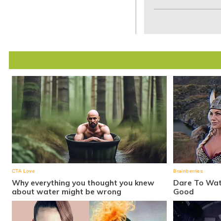
Item
1
of
7