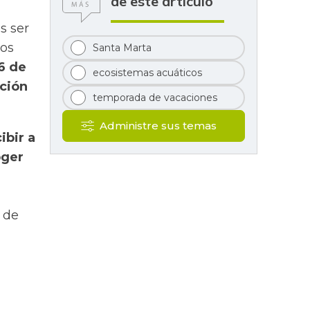
de este artículo
s ser
los
Santa Marta
6 de
ecosistemas acuáticos
nción
temporada de vacaciones
Administre sus temas
ibir a
oger
 de