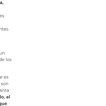
a,
es
ntes.
 un
de los
ue es
 son
Santa
o, el
 que