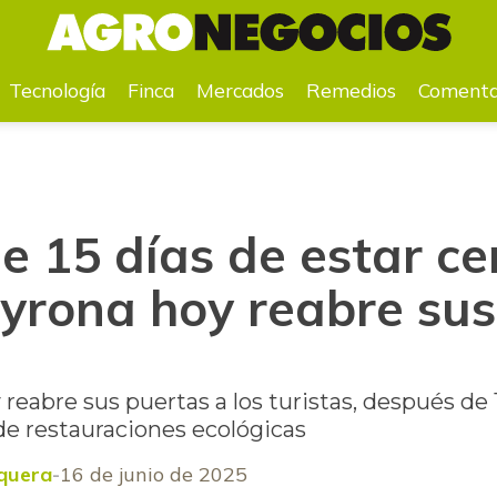
e Tayrona hoy reabre sus puertas al público
Tecnología
Finca
Mercados
Remedios
Comenta
 15 días de estar cer
yrona hoy reabre sus
reabre sus puertas a los turistas, después de 1
de restauraciones ecológicas
quera
16 de junio de 2025