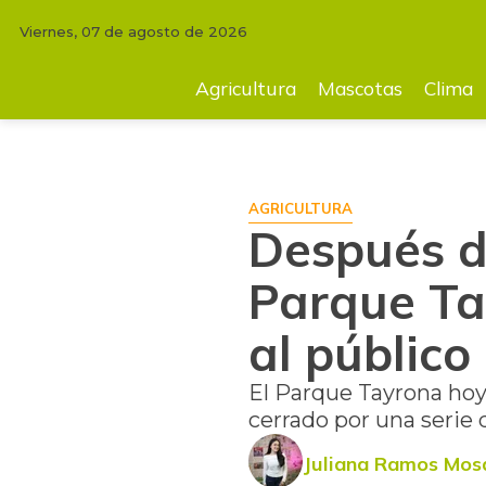
Viernes, 07 de agosto de 2026
INICIO
AGRICULTURA
Después de 15 días de estar cerrado, el Parqu
Agricultura
Mascotas
Clima
AGRICULTURA
Después de
Parque Ta
al público
El Parque Tayrona hoy 
cerrado por una serie 
Juliana Ramos Mos