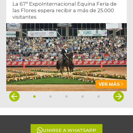
La 67ª ExpoInternacional Equina Feria de
las Flores espera recibir a más de 25.000
visitantes
VER MÁS
Item
1
of
5
UNIRSE A WHATSAPP