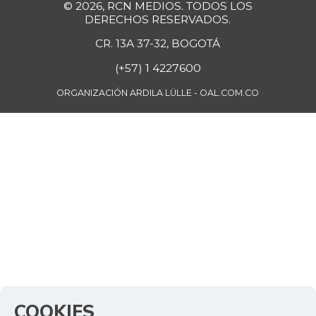
© 2026, RCN MEDIOS. TODOS LOS
DERECHOS RESERVADOS.
CR. 13A 37-32, BOGOTÁ
(+57) 1 4227600
ORGANIZACIÓN ARDILA LÜLLE - OAL.COM.CO
COOKIES