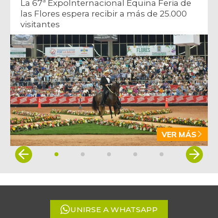
La 67ª ExpoInternacional Equina Feria de
las Flores espera recibir a más de 25.000
visitantes
VER MÁS
Item
1
of
5
UNIRSE A WHATSAPP