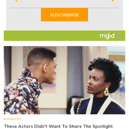
1
of
SUSCRIBIRSE
7