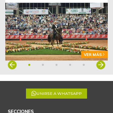
VER MÁS
Item
1
of
5
UNIRSE A WHATSAPP
SECCIONES