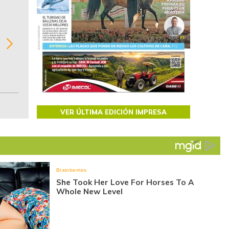
BITÁCORA EMPRESARIAL 10.000 LR
Recopilación clasificada por sectores económi
02
regiones del comportamiento general y detall
de las 10.000 primeras empresas en ventas e
Colombia.
VER ÚLTIMA EDICIÓN IMPRESA