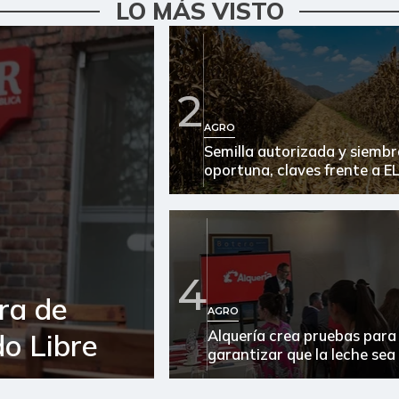
LO MÁS VISTO
2
AGRO
Semilla autorizada y siemb
oportuna, claves frente a E
4
ra de
AGRO
Alquería crea pruebas para
o Libre
garantizar que la leche sea