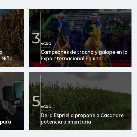
3
AGRO
ra
Campeones de trocha y galope en la
L Niño
Expointernacional Equina
5
AGRO
De la Espriella propone a Casanare
 pura
potencia alimentaria