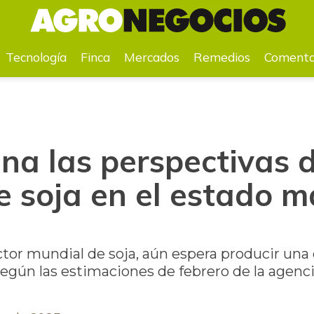
 soja en el estado más sureño de Brasil
Tecnología
Finca
Mercados
Remedios
Comenta
na las perspectivas d
e soja en el estado m
ctor mundial de soja, aún espera producir una
egún las estimaciones de febrero de la agenci