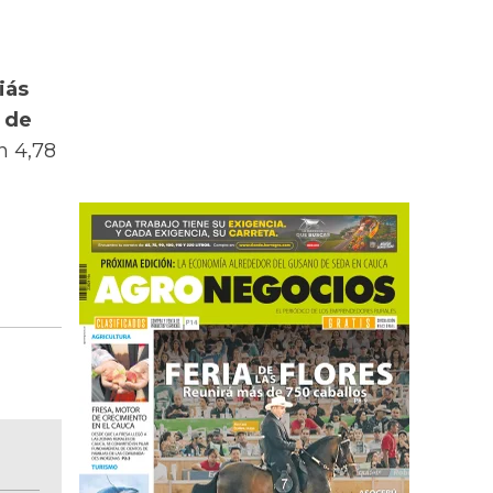
iás
 de
n 4,78