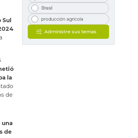
Brasil
producción agrícola
 Sul
 2024
Administre sus temas
a
5
metió
a la
stado
os de
r una
s de