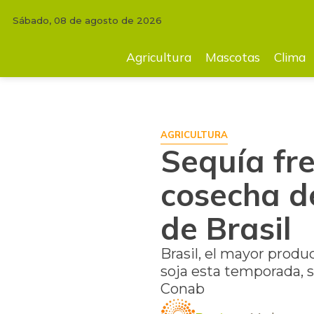
Sábado, 08 de agosto de 2026
INICIO
AGRICULTURA
Sequía frena las perspectivas de la cosecha de
Agricultura
Mascotas
Clima
AGRICULTURA
Sequía fre
cosecha d
de Brasil
Brasil, el mayor produ
soja esta temporada, s
Conab