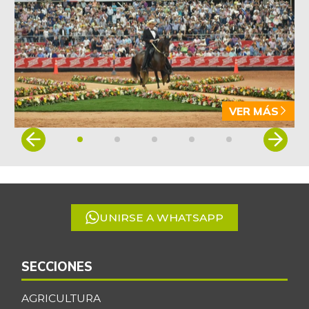
VER MÁS
Item
1
of
5
UNIRSE A WHATSAPP
SECCIONES
AGRICULTURA