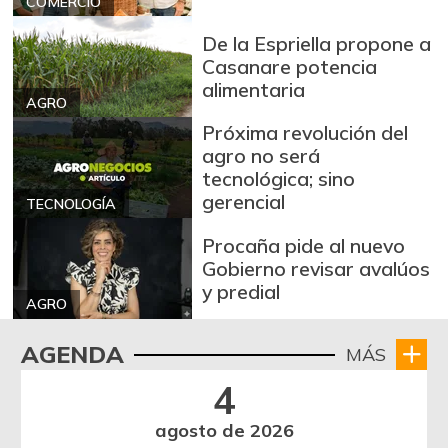
COMERCIO
07/25/2026
Arroz de primera
De la Espriella propone a
$ 3.494,15
Casanare potencia
+0,72%
07/25/2026
alimentaria
AGRO
Arroz de segunda
$ 3.162,00
Próxima revolución del
-0,53%
07/25/2026
agro no será
Arroz excelso
$ 3.636,56
tecnológica; sino
gerencial
+0,19%
TECNOLOGÍA
07/25/2026
Arroz paddy verde
$ 1.572,00
Procaña pide al nuevo
Gobierno revisar avalúos
+52,37%
12/09/2023
y predial
Arroz sopa cristal
AGRO
$ 2.415,00
+0,84%
07/25/2026
AGENDA
MÁS
Arveja amarilla
$ 3.685,86
4
seca importada
-2,04%
07/25/2026
agosto de 2026