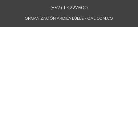
Borojó
$ 8.292,33
(+57) 1 4227600
+0,70%
07/25/2026
ORGANIZACIÓN ARDILA LÜLLE - OAL.COM.CO
Bota de res
$ 33.218,47
+0,17%
07/25/2026
Brazo con hueso
$ 15.183,40
de cerdo
-3,23%
07/25/2026
Brazo sin hueso
$ 18.385,29
de cerdo
-0,86%
07/25/2026
Breva
$ 5.750,00
-27,44%
07/25/2026
Brócoli
$ 4.119,12
-5,10%
07/25/2026