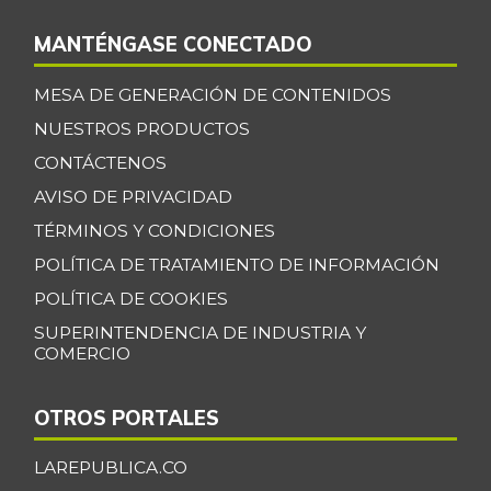
07/25/2026
MANTÉNGASE CONECTADO
Bagre rayado
$ 27.531,09
entero fresco
+0,92%
MESA DE GENERACIÓN DE CONTENIDOS
07/25/2026
NUESTROS PRODUCTOS
Banano Bocadillo
$ 2.406,00
CONTÁCTENOS
+0,52%
07/25/2026
AVISO DE PRIVACIDAD
Banano Urabá
$ 2.324,08
TÉRMINOS Y CONDICIONES
-0,09%
07/25/2026
POLÍTICA DE TRATAMIENTO DE INFORMACIÓN
Banano criollo
$ 1.917,06
POLÍTICA DE COOKIES
-0,16%
07/25/2026
SUPERINTENDENCIA DE INDUSTRIA Y
COMERCIO
Berenjena
$ 4.818,38
+3,82%
07/25/2026
OTROS PORTALES
Blanquillo entero
$ 17.625,00
fresco
LAREPUBLICA.CO
+2,17%