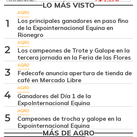
07/25/2026
LO MÁS VISTO
Aguacate común
$ 6.672,89
AGRO
+6,24%
Los principales ganadores en paso fino
1
07/25/2026
de la Expointernacional Equina en
Aguacate hass
$ 7.289,10
Rionegro
-2,98%
07/25/2026
AGRO
2
Los campeones de Trote y Galope en la
Aguacate
$ 8.366,30
tercera jornada en la Feria de las Flores
papelillo
-1,18%
AGRO
07/25/2026
3
Fedecafe anuncia apertura de tienda de
Ahuyama
café en Mercado Libre
$ 1.634,56
-0,51%
AGRO
07/25/2026
4
Ganadores del Día 1 de la
Ahuyamín
$ 1.672,87
ExpoInternacional Equina
+7,50%
07/25/2026
AGRO
5
Campeones de trocha y galope en la
Ajo
$ 6.102,86
Expointernacional Equina
-2,18%
07/25/2026
MÁS DE AGRO