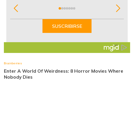
Item
1
of
SUSCRIBIRSE
7