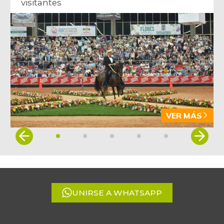
visitantes
VER MÁS
Item
1
of
5
UNIRSE A WHATSAPP