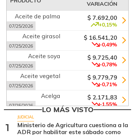
PRODUCTO
VARIACIÓN
Aceite de palma
$ 7.692,00
+0,15%
07/25/2026
Aceite girasol
$ 16.541,20
-0,49%
07/25/2026
Aceite soya
$ 9.725,40
-0,78%
07/25/2026
Aceite vegetal
$ 9.779,79
-0,71%
07/25/2026
Acelga
$ 2.171,83
-1,55%
07/25/2026
LO MÁS VISTO
Aguacate común
$ 6.672,89
JUDICIAL
+6,24%
Ministerio de Agricultura cuestiona a la
1
07/25/2026
ADR por habilitar este sábado como