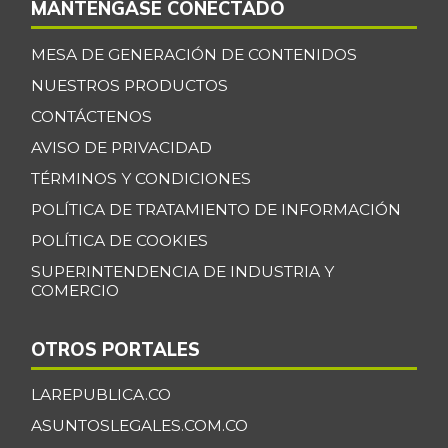
MANTÉNGASE CONECTADO
Banano Bocadillo
$ 2.406,00
MESA DE GENERACIÓN DE CONTENIDOS
+0,52%
07/25/2026
NUESTROS PRODUCTOS
Banano Urabá
$ 2.324,08
CONTÁCTENOS
-0,09%
07/25/2026
AVISO DE PRIVACIDAD
Banano criollo
$ 1.917,06
TÉRMINOS Y CONDICIONES
-0,16%
07/25/2026
POLÍTICA DE TRATAMIENTO DE INFORMACIÓN
Berenjena
$ 4.818,38
POLÍTICA DE COOKIES
+3,82%
07/25/2026
SUPERINTENDENCIA DE INDUSTRIA Y
COMERCIO
Blanquillo entero
$ 17.625,00
fresco
+2,17%
OTROS PORTALES
07/25/2026
Bocachico criollo
LAREPUBLICA.CO
$ 22.140,43
fresco
-7,15%
ASUNTOSLEGALES.COM.CO
07/25/2026