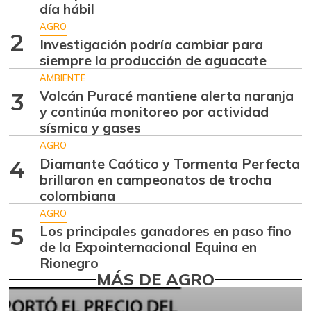
Aguacate hass
$ 7.289,10
día hábil
-2,98%
07/25/2026
AGRO
2
Investigación podría cambiar para
Aguacate
$ 8.366,30
siempre la producción de aguacate
papelillo
-1,18%
AMBIENTE
07/25/2026
Volcán Puracé mantiene alerta naranja
3
Ahuyama
y continúa monitoreo por actividad
$ 1.634,56
sísmica y gases
-0,51%
07/25/2026
AGRO
Ahuyamín
$ 1.672,87
Diamante Caótico y Tormenta Perfecta
4
+7,50%
07/25/2026
brillaron en campeonatos de trocha
colombiana
Ajo
$ 6.102,86
AGRO
-2,18%
07/25/2026
Los principales ganadores en paso fino
5
Ají dulce
de la Expointernacional Equina en
$ 2.880,14
Rionegro
+4,83%
01/17/2015
MÁS DE AGRO
Ají topito dulce
$ 3.229,50