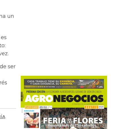
ena un
 es
to:
vez.
de ser
rés
ÍA