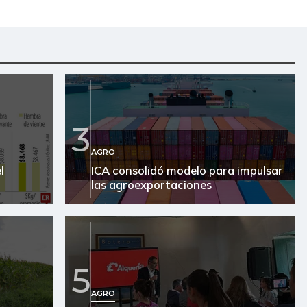
3
AGRO
l
ICA consolidó modelo para impulsar
las agroexportaciones
5
AGRO