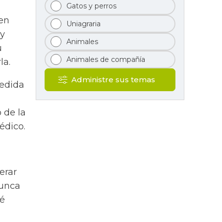
Gatos y perros
en
Uniagraria
 y
Animales
u
Animales de compañía
la.
Administre sus temas
medida
 de la
édico.
erar
nunca
té