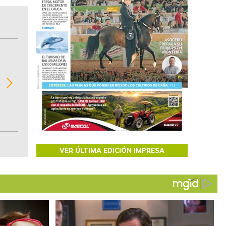
BITÁCORA EMPRESARIAL 10.000 LR
Recopilación clasificada por sectores económi
02
regiones del comportamiento general y detall
de las 10.000 primeras empresas en ventas e
Colombia.
VER ÚLTIMA EDICIÓN IMPRESA