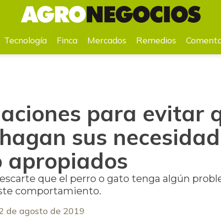
hagan sus necesidades en lugares no apropiados
Tecnología
Finca
Mercados
Remedios
Comenta
ciones para evitar 
hagan sus necesidad
o apropiados
scarte que el perro o gato tenga algún probl
ste comportamiento.
2 de agosto de 2019