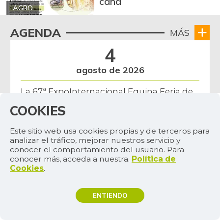
caña
AGRO
AGENDA
MÁS
4
agosto de 2026
La 67ª ExpoInternacional Equina Feria de
las Flores espera recibir a más de 25.000
COOKIES
visitantes
Este sitio web usa cookies propias y de terceros para
analizar el tráfico, mejorar nuestros servicio y
conocer el comportamiento del usuario. Para
conocer más, acceda a nuestra.
Política de
Cookies
.
ENTIENDO
TEMAS DE INTERÉS