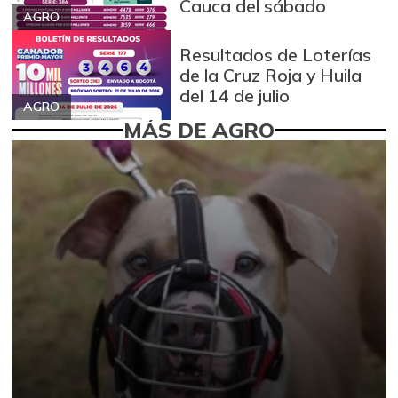
Cauca del sábado
AGRO
Resultados de Loterías
de la Cruz Roja y Huila
del 14 de julio
AGRO
MÁS DE AGRO