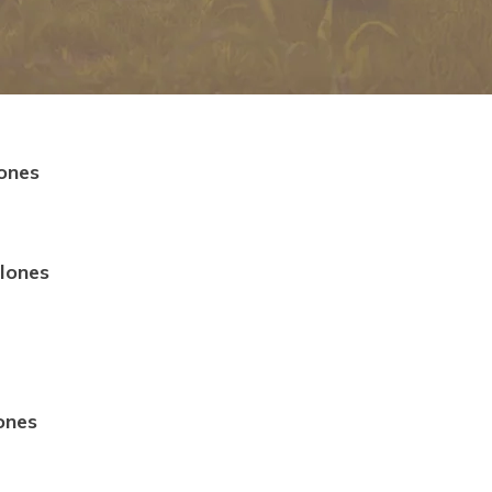
ones
lones
ones