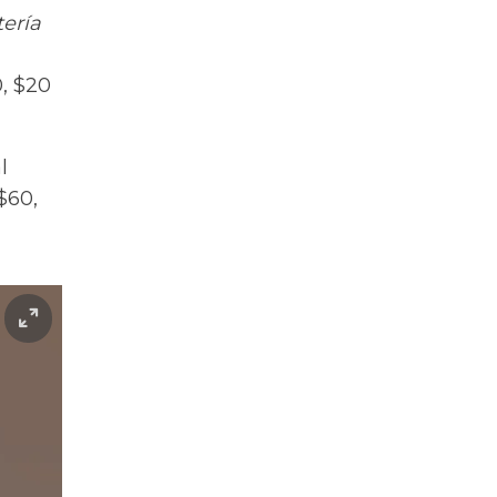
tería
0, $20
l
$60,