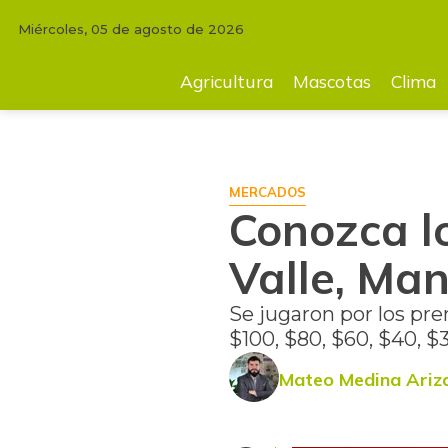
Miércoles, 05 de agosto de 2026
INICIO
MERCADOS
Conozca los resultados de las loterías del Valle, M
Agricultura
Mascotas
Clima
MERCADOS
Conozca lo
Valle, Man
Se jugaron por los pre
$100, $80, $60, $40, $
Mateo Medina Ariz