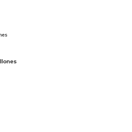
nes
llones