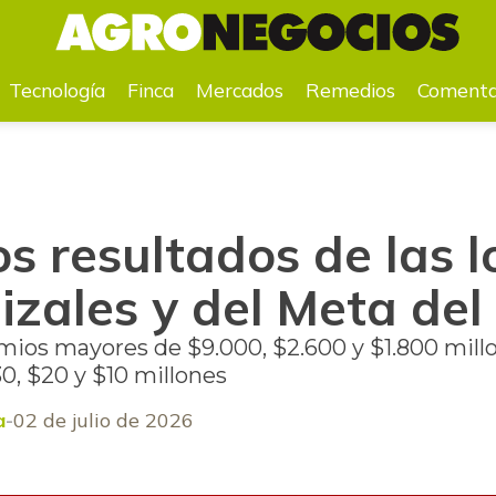
anizales y del Meta del 1 de julio
Tecnología
Finca
Mercados
Remedios
Comenta
s resultados de las l
izales y del Meta del 
mios mayores de $9.000, $2.600 y $1.800 millo
30, $20 y $10 millones
a
02 de julio de 2026