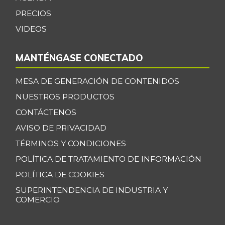
PRECIOS
Cilantro
$ 3.417,00
VIDEOS
+25,53%
07/25/2026
Coco
$ 4.589,00
MANTÉNGASE CONECTADO
+0,24%
07/25/2026
MESA DE GENERACIÓN DE CONTENIDOS
Cogote de carne
$ 23.000,00
de res
NUESTROS PRODUCTOS
-
07/05/2025
CONTÁCTENOS
Coliflor
AVISO DE PRIVACIDAD
$ 2.556,00
+6,19%
TÉRMINOS Y CONDICIONES
07/25/2026
POLÍTICA DE TRATAMIENTO DE INFORMACIÓN
Color
$ 28.729,00
(condimento)
POLÍTICA DE COOKIES
+0,36%
07/25/2026
SUPERINTENDENCIA DE INDUSTRIA Y
COMERCIO
Costilla de cerdo
$ 23.000,00
-
07/05/2025