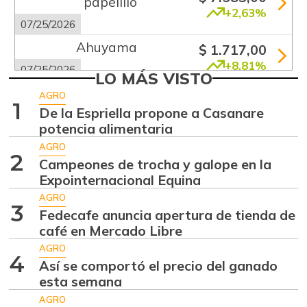
papelillo
+2,63%
07/25/2026
Ahuyama
$ 1.717,00
+8,81%
07/25/2026
LO MÁS VISTO
Ajo
$ 7.462,00
AGRO
1
-0,46%
De la Espriella propone a Casanare
07/25/2026
potencia alimentaria
Apio
$ 2.000,00
AGRO
+8,52%
2
07/25/2026
Campeones de trocha y galope en la
Expointernacional Equina
Arracacha blanca
$ 4.354,00
AGRO
+2,45%
07/25/2026
3
Fedecafe anuncia apertura de tienda de
Arroz de primera
café en Mercado Libre
$ 3.795,00
+1,42%
AGRO
07/25/2026
4
Así se comportó el precio del ganado
Arroz de segunda
$ 2.202,00
esta semana
-
12/29/2018
AGRO