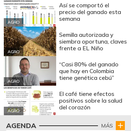
07/05/2025
Así se comportó el
precio del ganado esta
Bola de pierna de
semana
$ 30.000,00
res
AGRO
-
07/05/2025
Semilla autorizada y
Brazo sin hueso
siembra oportuna, claves
$ 19.000,00
de cerdo
frente a EL Niño
-
AGRO
07/05/2025
“Casi 80% del ganado
Brócoli
$ 2.667,00
que hay en Colombia
-14,27%
07/25/2026
tiene genética cebú”
AGRO
Cabeza de lomo
$ 13.000,00
de cerdo
El café tiene efectos
-
positivos sobre la salud
09/28/2013
del corazón
Cadera de res
AGRO
$ 30.000,00
-
07/05/2025
AGENDA
MÁS
Café instantáneo