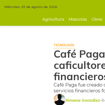
Miércoles, 05 de agosto de 2026
INICIO
TECNOLOGÍA
Café Paga, el programa para entrenar a caficult
Agricultura
Mascotas
Clima
TECNOLOGÍA
Café Paga
caficultor
financiero
Café Paga fue creado c
servicios financieros 
Ximena González
0