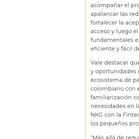
acompañar el pro
apalancar las red
fortalecer la ace
acceso y luego el
fundamentales en
eficiente y fácil 
Vale destacar que 
y oportunidades q
ecosistema de pa
colombiano con el 
familiarización c
necesidades en la
NKG con la Fintec
los pequeños prod
“Más allá de req