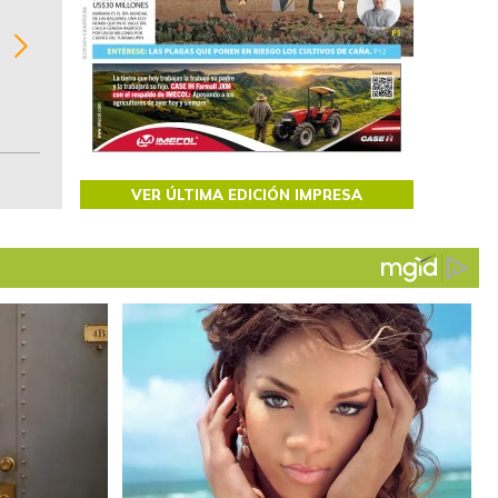
Recopilación clasificada por sectores económi
02
regiones del comportamiento general y detall
de las 10.000 primeras empresas en ventas e
Colombia.
VER ÚLTIMA EDICIÓN IMPRESA