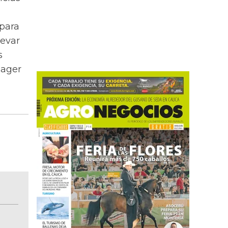
 para
levar
s
nager
BITÁCORA EMPRESARIAL 10.000 LR