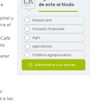
de este artículo
na
pital y
Mastercard
na el
Inclusión financiera
Agro
“Café
os.
agricultores
Créditos agropecuarios
nerar
Administre sus temas
on
 a las