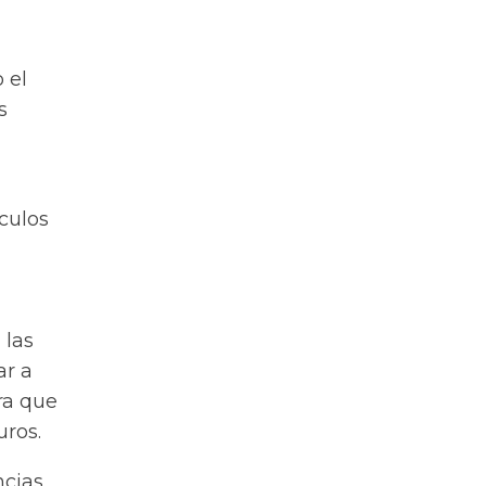
 el
s
áculos
 las
ar a
ra que
uros.
ncias