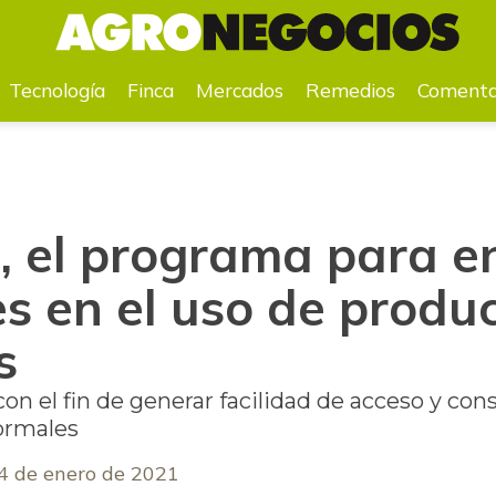
ores en el uso de productos financieros
Tecnología
Finca
Mercados
Remedios
Comenta
, el programa para e
es en el uso de produ
s
on el fin de generar facilidad de acceso y cons
formales
4 de enero de 2021