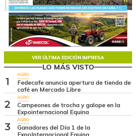
VER ÚLTIMA EDICIÓN IMPRESA
LO MÁS VISTO
AGRO
1
Fedecafe anuncia apertura de tienda de
café en Mercado Libre
AGRO
2
Campeones de trocha y galope en la
Expointernacional Equina
AGRO
3
Ganadores del Día 1 de la
ExpoInternacional Equina