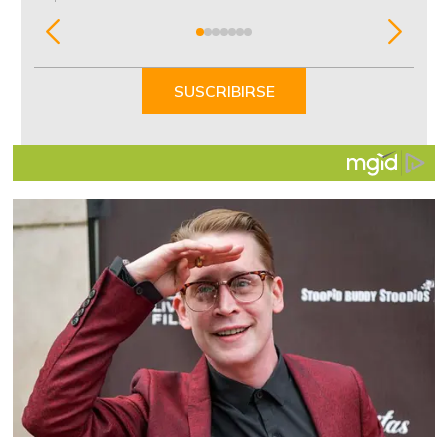
Item
1
of
SUSCRIBIRSE
7