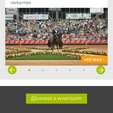
visitantes
VER MÁS
Item
1
of
5
UNIRSE A WHATSAPP