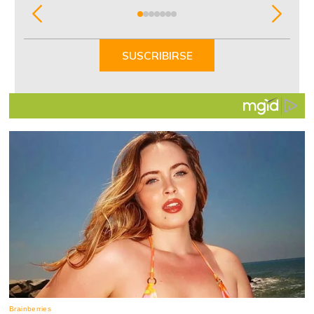
Item
1
of
SUSCRIBIRSE
7