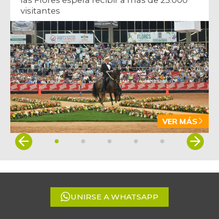
visitantes
VER MÁS
Item
1
of
5
UNIRSE A WHATSAPP