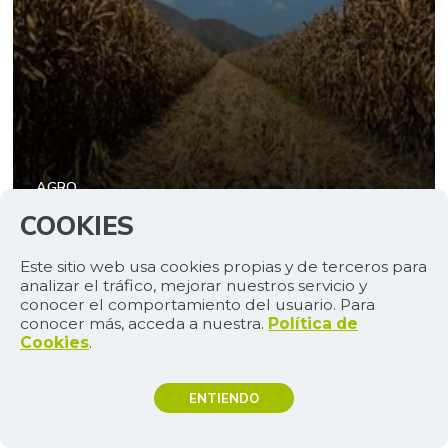
AGRO
Semilla autorizada y siembra
COOKIES
oportuna, claves frente a EL Niño
Este sitio web usa cookies propias y de terceros para
analizar el tráfico, mejorar nuestros servicio y
Cáscaras de coco
conocer el comportamiento del usuario. Para
aumentarían la
conocer más, acceda a nuestra.
Política de
durabilidad de
Cookies
.
edificaciones
AGRO
ENTIENDO
Daniel Cadena obtiene el
TEMAS DE INTERÉS
mayor premio de