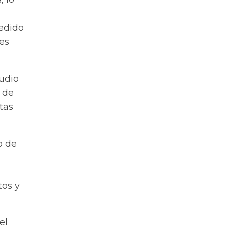
pedido
es
tudio
 de
tas
o de
tos y
el