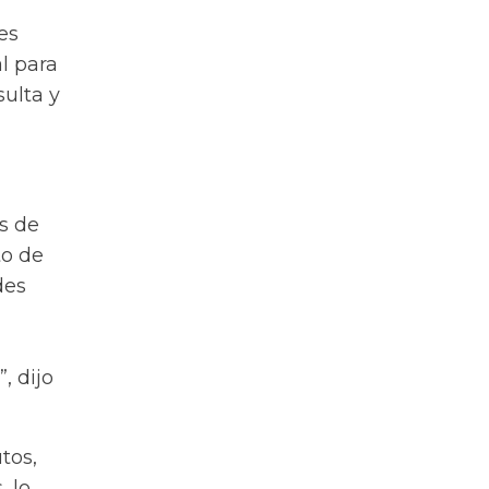
es
l para
sulta y
as de
to de
des
, dijo
tos,
 lo