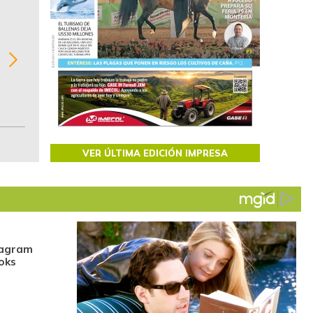
BITÁCORA EMPRESARIAL 10.000 LR
Recopilación clasificada por sectores económi
02
regiones del comportamiento general y detall
de las 10.000 primeras empresas en ventas e
Colombia.
VER ÚLTIMA EDICIÓN IMPRESA