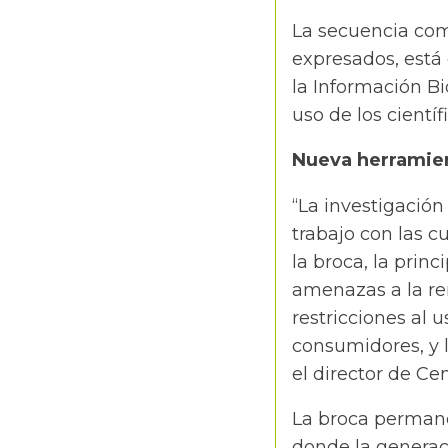
La secuencia com
expresados, está 
la Información Bi
uso de los cientí
Nueva herramien
“La investigación
trabajo con las c
la broca, la prin
amenazas a la ren
restricciones al 
consumidores, y l
el director de Cen
La broca permanec
donde la generac