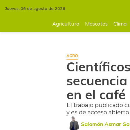
Jueves, 06 de agosto de 2026
INICIO
AGRICULTURA
Científicos de Cenicafé publicaron la secuencia
Agricultura
Mascotas
Clima
AGRO
Científico
secuencia
en el café
El trabajo publicado c
y es de acceso abierto
Salomón Asmar So