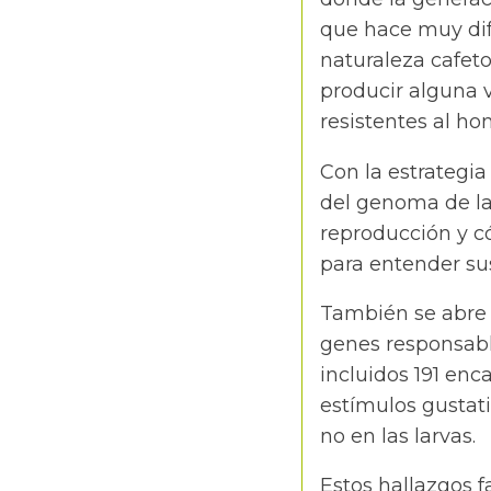
que hace muy difí
naturaleza cafeto
producir alguna v
resistentes al ho
Con la estrategia
del genoma de la
reproducción y có
para entender su
También se abre l
genes responsable
incluidos 191 enc
estímulos gustati
no en las larvas.
Estos hallazgos 