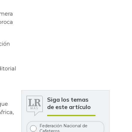
imera
broca
ción
itorial
Siga los temas
 que
de este artículo
frica,
Federación Nacional de
Cafeteros