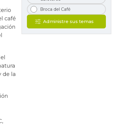
Broca del Café
terio
l café
Administre sus temas
gación
l
del
matura
y de la
ión
C,