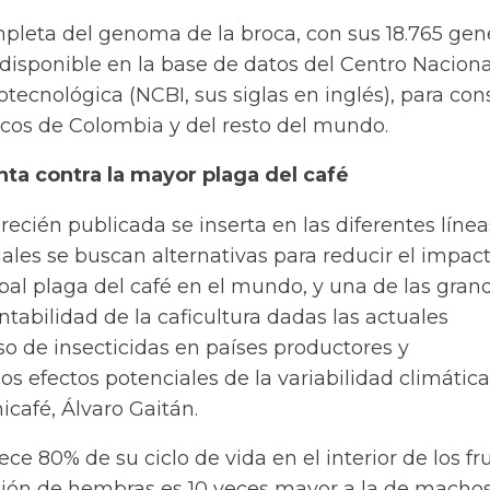
pleta del genoma de la broca, con sus 18.765 gen
disponible en la base de datos del Centro Naciona
otecnológica (NCBI, sus siglas en inglés), para con
ficos de Colombia y del resto del mundo.
ta contra la mayor plaga del café
 recién publicada se inserta en las diferentes líne
uales se buscan alternativas para reducir el impac
cipal plaga del café en el mundo, y una de las gran
tabilidad de la caficultura dadas las actuales
uso de insecticidas en países productores y
os efectos potenciales de la variabilidad climática”
icafé, Álvaro Gaitán.
e 80% de su ciclo de vida en el interior de los fru
ión de hembras es 10 veces mayor a la de machos,