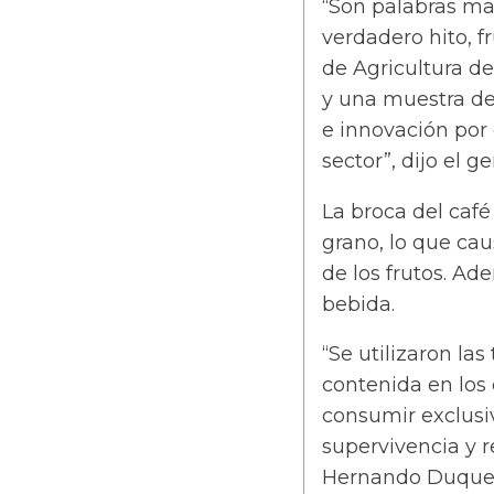
“Son palabras ma
verdadero hito, f
de Agricultura d
y una muestra de
e innovación por e
sector”, dijo el g
La broca del café
grano, lo que cau
de los frutos. Ad
bebida.
“Se utilizaron la
contenida en los
consumir exclusi
supervivencia y r
Hernando Duque 