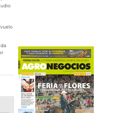
tudio
 vuelo
 da
er