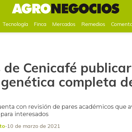
 genética completa de la broca en el café
Tecnología
Finca
Mercados
Remedios
Comenta
s de Cenicafé publicar
 genética completa de
uenta con revisión de pares académicos que ava
 para interesados
to
10 de marzo de 2021