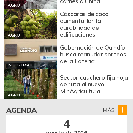
carnes a China
AGRO
Cáscaras de coco
aumentarían la
durabilidad de
edificaciones
AGRO
Gobernación de Quindío
busca reanudar sorteos
de la Lotería
INDUSTRIA
Sector cauchero fija hoja
de ruta al nuevo
MinAgricultura
AGRO
AGENDA
MÁS
4
agosto de 2026