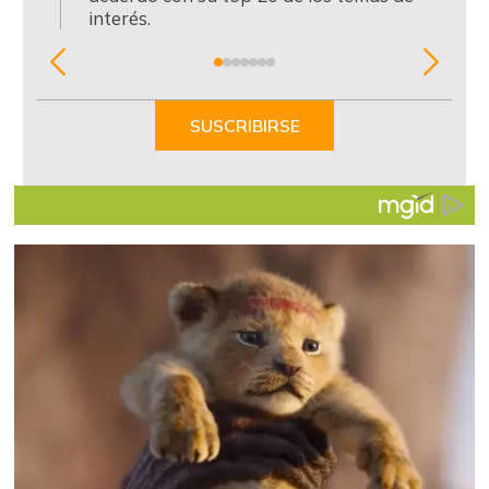
interés.
Item
1
of
SUSCRIBIRSE
7