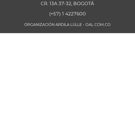
CR. 13A 37-32, BOGOTÁ
(+57) 1 4227600
ORGANIZACIÓN ARDILA LÜLLE - OAL.COM.CO