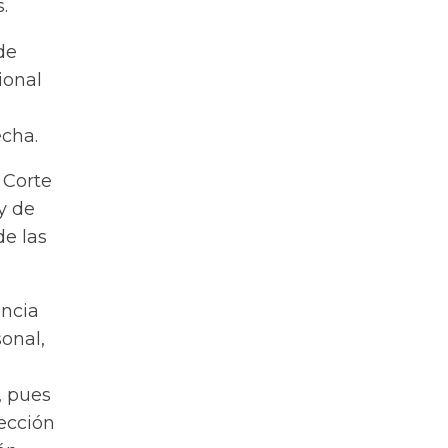
.
de
ional
echa.
 Corte
y de
de las
encia
onal,
, pues
tección