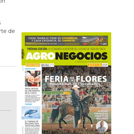
ón
s
rte de
BITÁCORA EMPRESARIAL 10.000 LR
Recopilación clasificada por sectores económi
02