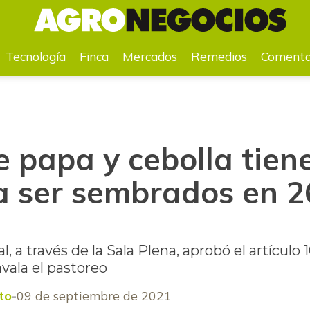
ara ser sembrados en 26 de los páramos
Tecnología
Finca
Mercados
Remedios
Comenta
e papa y cebolla tien
a ser sembrados en 26
, a través de la Sala Plena, aprobó el artículo 
avala el pastoreo
to
09 de septiembre de 2021