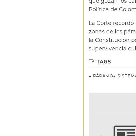
que gozan los ca
Política de Colom
La Corte recordó
zonas de los pár
la Constitución p
supervivencia cul
TAGS
PÁRAMO
SISTEM
NOTIFICACIONES Y ALERTAS
Reciba en su correo electrónico las noticias