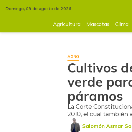
Domingo, 09 de agosto de 2026
INICIO
AGRICULTURA
Cultivos de papa y cebolla tienen luz verde p
Agricultura
Mascotas
Clima
AGRO
Cultivos d
verde par
páramos
La Corte Constitucional
2010, el cual también 
Salomón Asmar So