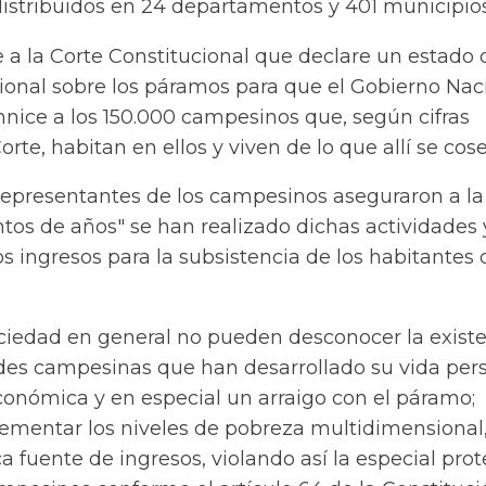
distribuidos en 24 departamentos y 401 municipios
 a la Corte Constitucional que declare un estado 
cional sobre los páramos para que el Gobierno Nac
nice a los 150.000 campesinos que, según cifras
orte, habitan en ellos y viven de lo que allí se cos
 representantes de los campesinos aseguraron a la
tos de años" se han realizado dichas actividades 
los ingresos para la subsistencia de los habitantes 
sociedad en general no pueden desconocer la exist
es campesinas que han desarrollado su vida pers
 económica y en especial un arraigo con el páramo;
crementar los niveles de pobreza multidimensional
a fuente de ingresos, violando así la especial pro