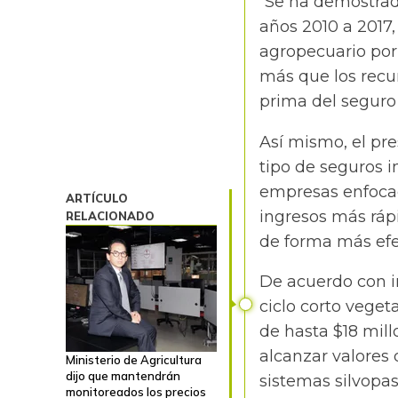
“Se ha demostrad
años 2010 a 2017,
agropecuario por 
más que los recur
prima del seguro
Así mismo, el pre
tipo de seguros 
empresas enfocada
ARTÍCULO
ingresos más rápi
RELACIONADO
de forma más efe
De acuerdo con 
ciclo corto veget
de hasta $18 mil
alcanzar valores 
Ministerio de Agricultura
dijo que mantendrán
sistemas silvopas
monitoreados los precios