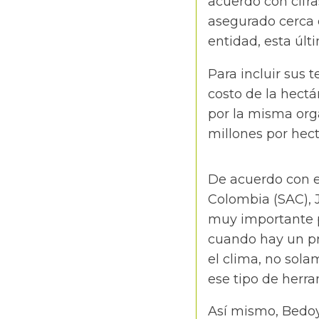
acuerdo con cifra
asegurado cerca de
entidad, esta últ
Para incluir sus 
costo de la hect
por la misma orga
millones por hect
De acuerdo con e
Colombia (SAC), 
muy importante p
cuando hay un p
el clima, no sola
ese tipo de herra
Así mismo, Bedoy