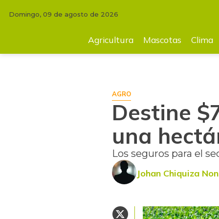
Domingo, 09 de agosto de 2026
INICIO
AGRICULTURA
Destine $7 millones si quiere asegurar una hec
Agricultura
Mascotas
Clima
AGRO
Destine $7
una hectár
Los seguros para el se
Johan Chiquiza No