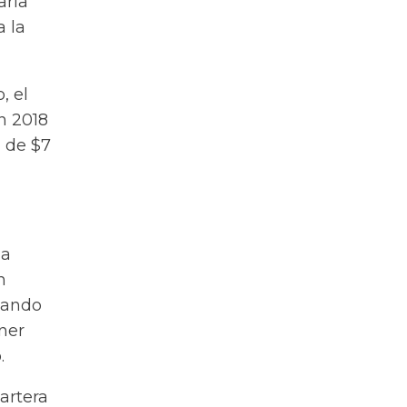
aría
a la
, el
n 2018
l de $7
da
n
iando
ner
.
artera