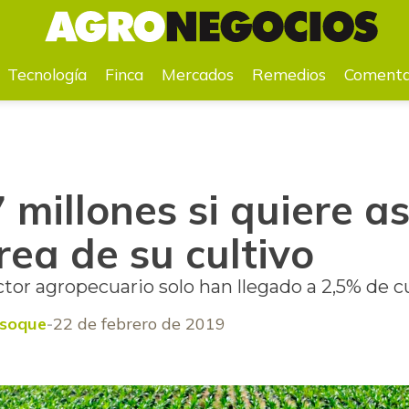
tárea de su cultivo
Tecnología
Finca
Mercados
Remedios
Comenta
 millones si quiere a
ea de su cultivo
ctor agropecuario solo han llegado a 2,5% de c
nsoque
22 de febrero de 2019