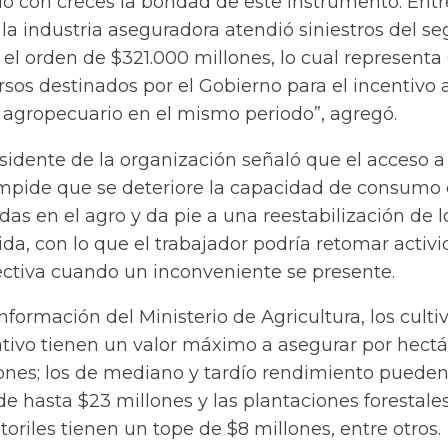
o con creces la bondad de este instrumento. Entr
 la industria aseguradora atendió siniestros del s
el orden de $321.000 millones, lo cual representa
sos destinados por el Gobierno para el incentivo a
 agropecuario en el mismo periodo”, agregó.
sidente de la organización señaló que el acceso a
impide que se deteriore la capacidad de consumo 
s en el agro y da pie a una reestabilización de l
da, con lo que el trabajador podría retomar activ
ctiva cuando un inconveniente se presente.
información del
Ministerio de Agricultura
, los cult
ativo tienen un valor máximo a asegurar por hect
lones; los de mediano y tardío rendimiento puede
de hasta $23 millones y las plantaciones forestale
toriles tienen un tope de $8 millones, entre otros.