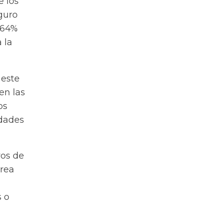
e los
eguro
 64%
 la
 este
en las
os
idades
ivos de
área
n
s o