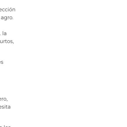
tección
 agro.
 la
urtos,
es
ro,
esita