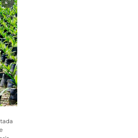
ntada
de