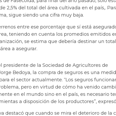
s de Fasecolda, para final del año pasado, solo est
 2,5% del total del área cultivada en el país,. Par
ima, sigue siendo una cifra muy baja.
terrenos entre ese porcentaje que sí está asegurado
área, teniendo en cuenta los promedios emitidos e
nización, se estima que debería destinar un tota
área a asegurar.
l presidente de la Sociedad de Agricultores de
Jorge Bedoya, la compra de seguros es una medi
ara el sector actualmente. “Los seguros funciona
roblema, pero en virtud de cómo ha venido camb
mente en el mundo sino en el país, es necesario te
mientas a disposición de los productores”, expresó
a destacó que cuando se mira el deterioro de la c