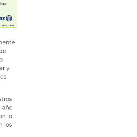
lmente
 de
la
ar y
nes
stros
l año
on lo
n los