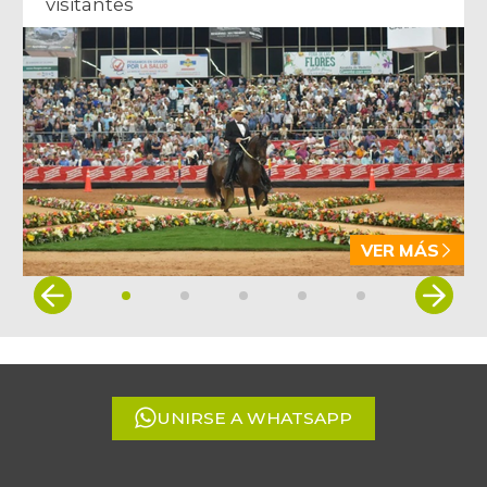
visitantes
VER MÁS
Item
1
of
5
UNIRSE A WHATSAPP