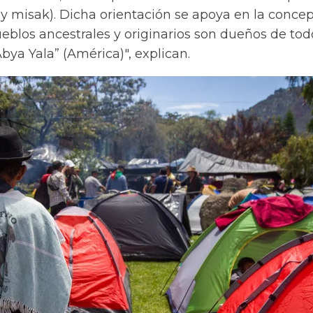
 y misak). Dicha orientación se apoya en la conce
eblos ancestrales y originarios son dueños de tod
“Abya Yala” (América)", explican.