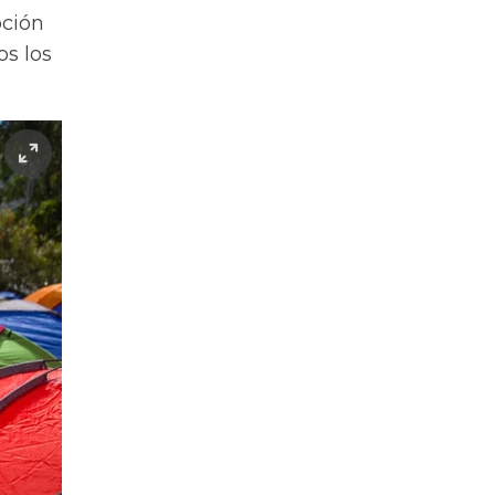
pción
os los