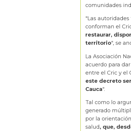
comunidades indíg
"Las autoridades t
conforman el Cri
restaurar, dispon
territorio
", se an
La Asociación Na
acuerdo para dar 
entre el Cric y e
este decreto ser
Cauca
".
Tal como lo argu
generado múltiple
por la orientació
salud
, que, desd