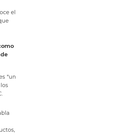
oce el
 que
 como
 de
 es "un
los
.
abla
uctos,