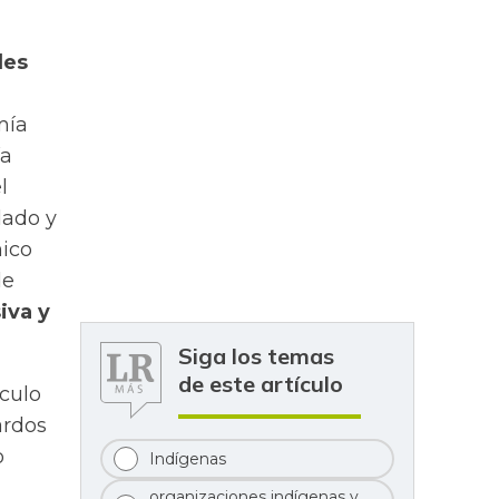
des
mía
ía
l
dado y
mico
de
iva y
Siga los temas
de este artículo
ículo
ardos
o
Indígenas
organizaciones indígenas y