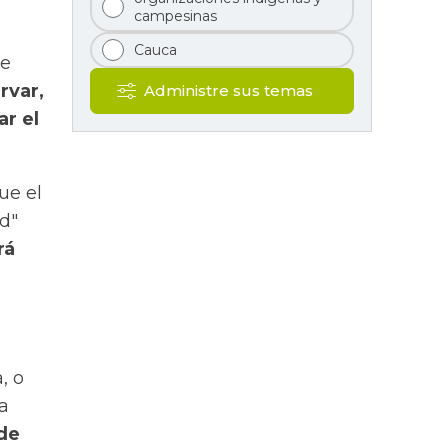
campesinas
Cauca
ue
rvar,
Administre sus temas
ar el
ue el
ad"
rá
, o
la
 de