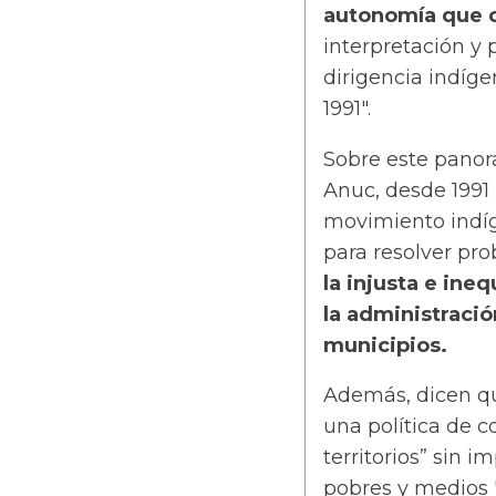
autonomía que d
interpretación y 
dirigencia indíge
1991".
Sobre este panora
Anuc, desde 1991 
movimiento indíg
para resolver pr
la injusta e ineq
la administració
municipios.
Además, dicen qu
una política de 
territorios” sin 
pobres y medios "