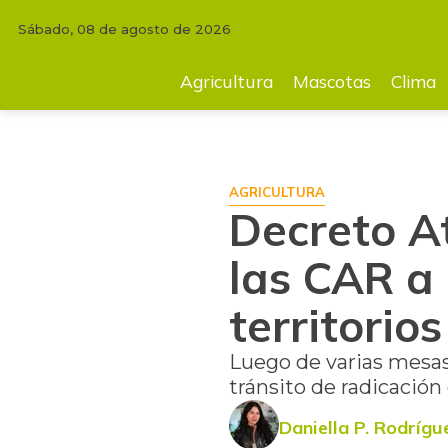
Sábado, 08 de agosto de 2026
INICIO
AGRICULTURA
Decreto Atea le entrega facultades de las CAR
Agricultura
Mascotas
Clima
AGRICULTURA
Decreto A
las CAR a
territorios
Luego de varias mesas 
tránsito de radicació
Daniella P. Rodrígu