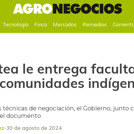
 a comunidades indígenas en territorios
Tecnología
Finca
Mercados
Remedios
Comenta
tea le entrega facult
 comunidades indíge
técnicas de negociación, el Gobierno, junto con
n el documento
ez
30 de agosto de 2024