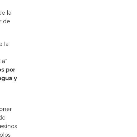
de la
r de
e la
ía”
os por
 agua y
poner
do
pesinos
blos