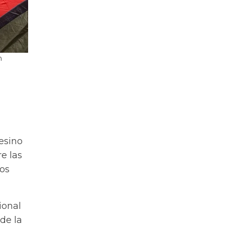
n
esino
e las
dos
ional
 de la