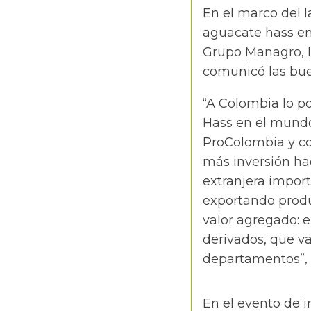
En el marco del 
aguacate hass en 
Grupo Managro, l
comunicó las buen
“A Colombia lo p
Hass en el mundo
ProColombia y c
más inversión hac
extranjera impor
exportando produ
valor agregado: e
derivados, que v
departamentos”,
En el evento de i