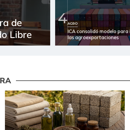
4
ra de
AGRO
ICA consolidó modelo para 
o Libre
las agroexportaciones
URA