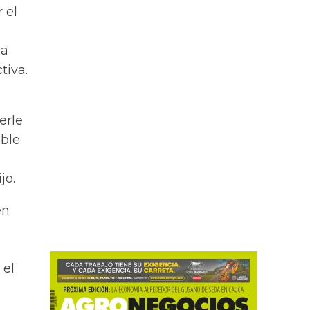
 el
ma
tiva.
erle
oble
jo.
en
 el