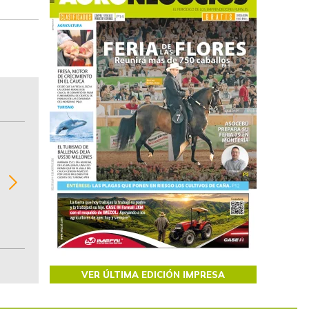
BITÁCORA EMPRESARIAL 10.000 LR
Recopilación clasificada por sectores económi
02
regiones del comportamiento general y detall
de las 10.000 primeras empresas en ventas e
Colombia.
VER ÚLTIMA EDICIÓN IMPRESA