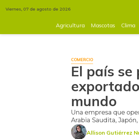
Viernes, 07 de agosto de 2026
INICIO
AGRICULTURA
El país se posiciona como el tercer mayor ex
Agricultura
Mascotas
Clima
COMERCIO
El país se
exportado
mundo
Una empresa que oper
Arabia Saudita, Japón
Allison Gutiérrez 