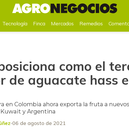
portador de aguacate hass en el mundo
Tecnología
Finca
Mercados
Remedios
Comenta
 posiciona como el te
r de aguacate hass e
a en Colombia ahora exporta la fruta a nuev
, Kuwait y Argentina
Núñez
06 de agosto de 2021