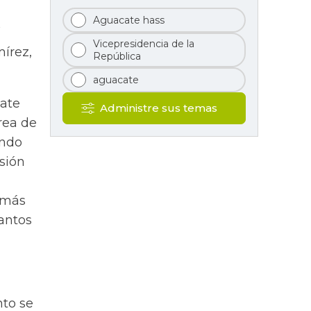
Aguacate hass
Vicepresidencia de la
írez,
República
aguacate
cate
Administre sus temas
rea de
ando
rsión
 más
tantos
nto se