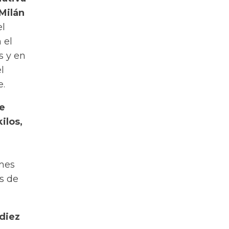
 Milán
el
 el
s y en
l
e.
de
ilos,
 mes
s de
diez