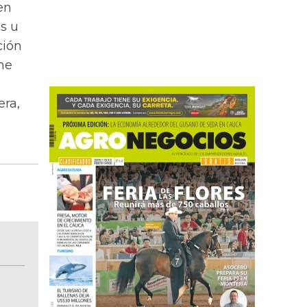
en
s u
ción
ne
era,
BITÁCORA EMPRESARIAL 10.000 LR