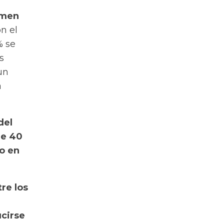
umen
n el
% se
s
un
a
del
de 40
o en
re los
cirse