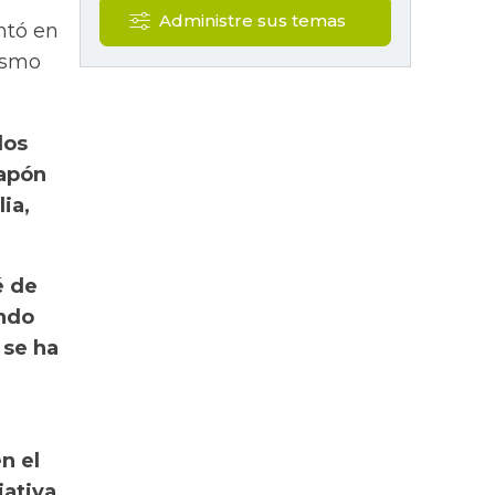
Administre sus temas
ntó en
mismo
dos
Japón
ia,
é de
endo
 se ha
n el
iativa