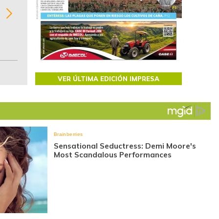
Recopilación clasificada por sectores económi
02
regiones del comportamiento general y detall
de las 10.000 primeras empresas en ventas e
Colombia.
VER ÚLTIMA EDICIÓN IMPRESA