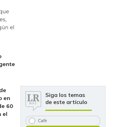
 que
es,
gún el
o
igente
 de
Siga los temas
o en
de este artículo
de 60
 el
Café