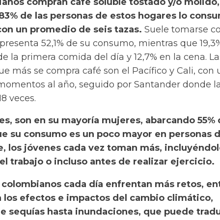
anos compran café soluble tostado y/o molido,
3% de las personas de estos hogares lo cons
n un promedio de seis tazas.
Suele tomarse co
presenta 52,1% de su consumo, mientras que 19,3
e la primera comida del día y 12,7% en la cena. La
ue más se compra café son el Pacífico y Cali, con 
momentos al año, seguido por Santander donde l
18 veces.
s, son en su mayoría mujeres, abarcando 55% 
e su consumo es un poco mayor en personas 
e, los jóvenes cada vez toman más, incluyéndol
el trabajo o incluso antes de realizar ejercicio.
 colombianos cada día enfrentan más retos, ent
los efectos e impactos del cambio climático,
 sequías hasta inundaciones, que puede tradu