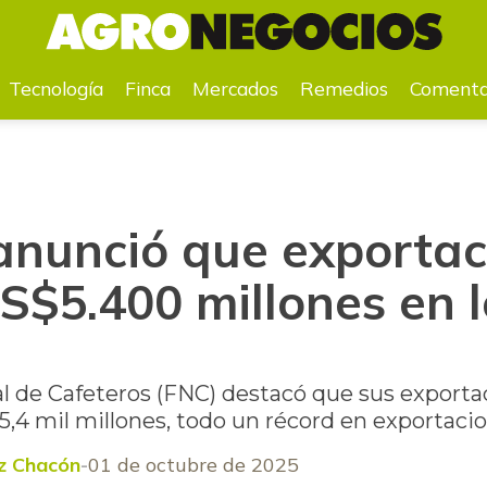
US$5.400 millones en los últimos 12 meses
Tecnología
Finca
Mercados
Remedios
Comenta
anunció que exportac
S$5.400 millones en l
l de Cafeteros (FNC) destacó que sus exporta
5,4 mil millones, todo un récord en exportaci
z Chacón
01 de octubre de 2025