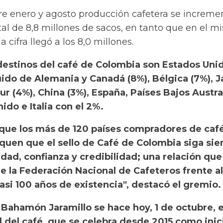
re enero y agosto producción cafetera se increme
al de 8,8 millones de sacos, en tanto que en el 
 cifra llegó a los 8,0 millones.
 destinos del café de Colombia son Estados Uni
uido de Alemania y Canadá (8%), Bélgica (7%), 
ur (4%), China (3%), España, Países Bajos Austral
ido e Italia con el 2%.
 que los más de 120 países compradores de caf
quen que el sello de Café de Colombia siga si
dad, confianza y credibilidad; una relación que
 la Federación Nacional de Cafeteros frente al
si 100 años de existencia", destacó el gremio.
Bahamón Jaramillo se hace hoy, 1 de octubre, e
l del café, que se celebra desde 2015 como inic