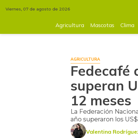
Viernes, 07 de agosto de 2026
INICIO
AGRICULTURA
Fedecafé anunció que exportaciones superan 
Agricultura
Mascotas
Clima
AGRICULTURA
Fedecafé 
superan U
12 meses
La Federación Naciona
año superaron los US$
Valentina Rodrígue