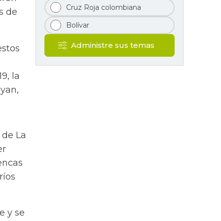
Cruz Roja colombiana
s de
Bolívar
Administre sus temas
estos
9, la
uyan,
o de La
er
encas
ríos
e y se