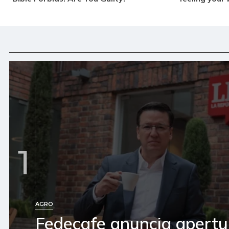
1
AGRO
Fedecafe anuncia apertu