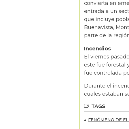
convierta en eme
entrada a un sec
que incluye pobla
Buenavista, Mont
parte de la regió
Incendios
El viernes pasad
este fue forestal
fue controlada p
Durante el incend
cuales estaban s
TAGS
FENÓMENO DE EL