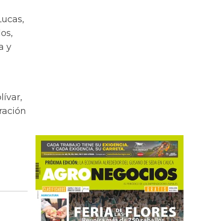
Lucas,
os,
a y
ívar,
ración