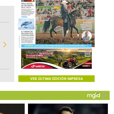
BITÁCORA EMPRESARIAL 10.000 LR
Recopilación clasificada por sectores económi
02
regiones del comportamiento general y detall
de las 10.000 primeras empresas en ventas e
Colombia.
VER ÚLTIMA EDICIÓN IMPRESA