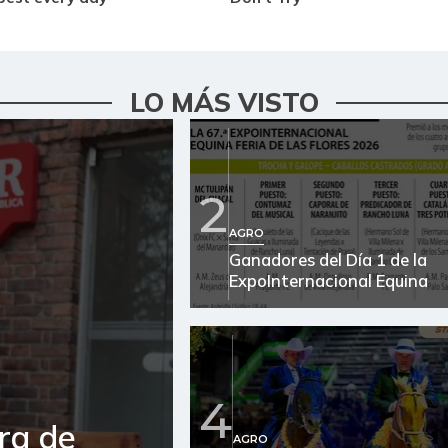
LO MÁS VISTO
2
AGRO
Ganadores del Día 1 de la
ExpoInternacional Equina
4
ra de
AGRO