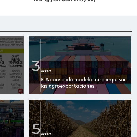
3
AGRO
ICA consolidó modelo para impulsar
las agroexportaciones
5
AGRO