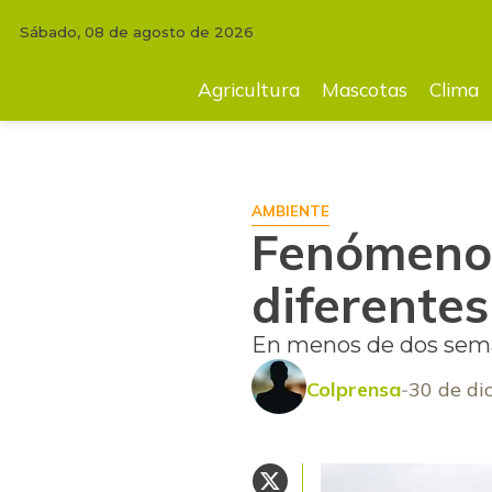
Sábado, 08 de agosto de 2026
INICIO
AGRICULTURA
Fenómeno 'El Niño' ya se siente en diferentes 
Agricultura
Mascotas
Clima
AMBIENTE
Fenómeno '
diferentes
En menos de dos seman
Colprensa
30 de di