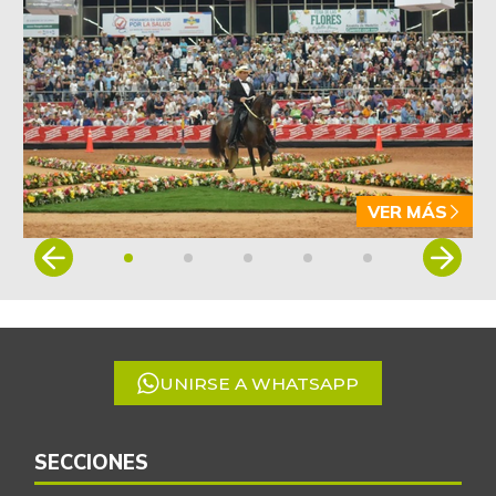
VER MÁS
Item
1
of
5
UNIRSE A WHATSAPP
SECCIONES