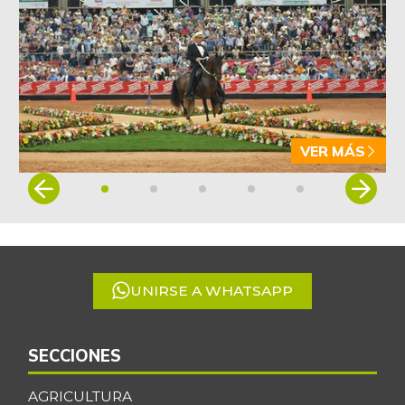
VER MÁS
Item
1
of
5
UNIRSE A WHATSAPP
SECCIONES
AGRICULTURA