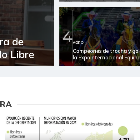
4
ra de
AGRO
Campeones de trocha y gal
o Libre
la Expointernacional Equin
URA