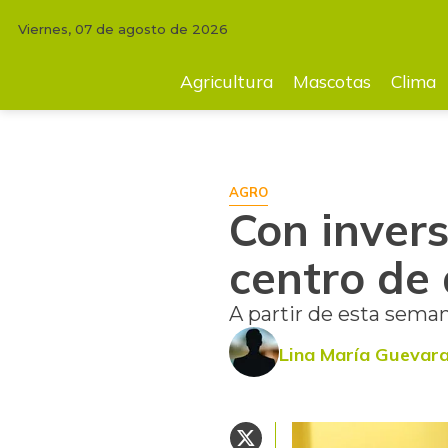
Viernes, 07 de agosto de 2026
INICIO
AGRICULTURA
Con inversión de $1.300 millones, abrirá cent
Agricultura
Mascotas
Clima
AGRO
Con invers
centro de
A partir de esta seman
Lina María Guevar