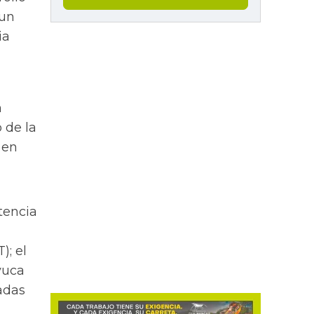
 un
ia
n
 de la
 en
tencia
); el
yuca
ladas