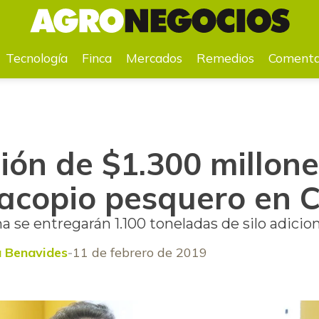
ro de acopio pesquero en Coveñas
Tecnología
Finca
Mercados
Remedios
Comenta
ión de $1.300 millone
 acopio pesquero en 
a se entregarán 1.100 toneladas de silo adicion
a Benavides
11 de febrero de 2019