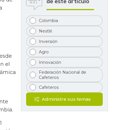
de este artículo
a
Colombia
Nestlé
Inversión
Agro
desde
Innovación
n el
námica
Federación Nacional de
Cafeteros
Cafeteros
Administre sus temas
ante
mbia.
1