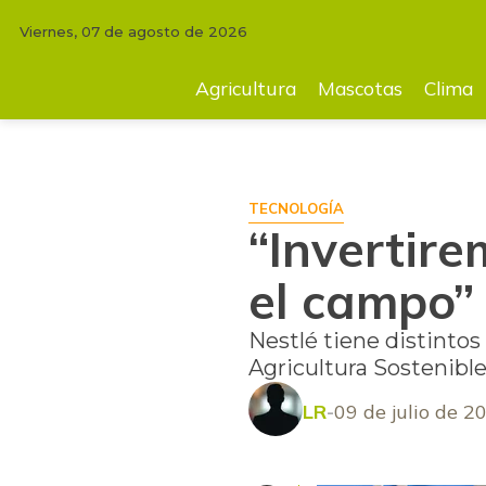
Viernes, 07 de agosto de 2026
INICIO
AGRICULTURA
“Invertiremos más de US$50 millones en el cam
Agricultura
Mascotas
Clima
TECNOLOGÍA
“Invertir
el campo” 
Nestlé tiene distintos
Agricultura Sostenibl
LR
09 de julio de 2