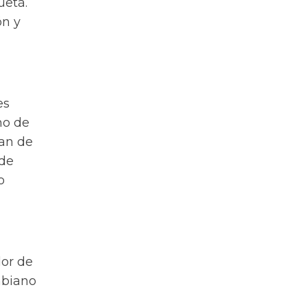
uetá.
ón y
es
mo de
lan de
 de
o
dor de
mbiano