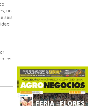
do
es, un
ne seis
lidad
or
 a los