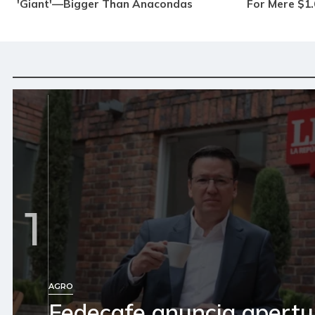
1
AGRO
Fedecafe anuncia apertu