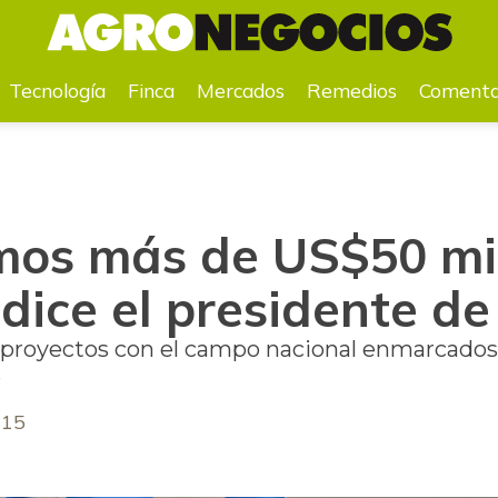
po” dice el presidente de Nestlé
Tecnología
Finca
Mercados
Remedios
Comenta
emos más de US$50 mi
dice el presidente de
 proyectos con el campo nacional enmarcados e
e
015