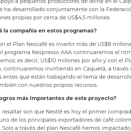
 apoyo a pequeños productores de leche en el Caq
se ha desarrollado conjuntamente con la Federaci
ones propias por cerca de US$4,5 millones.
rá la compañía en estos programas?
n el Plan Nescafé es invertir más de US$8 millon
el programa Nespresso AAA continuaremos el rit
emos; es decir, US$10 millones por año y con el P
 continuaremos invirtiendo en Caquetá, a través
s entes que están trabajando el tema de desarroll
ambién con nuestros propios recursos.
 logros más importantes de este proyecto?
 resaltar son que Nestlé es hoy el primer compra
y uno de los principales exportadores de café colo
. Solo a través del plan Nescafé hemos impactado