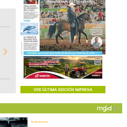
BITÁCORA EMPRESARIAL 10.000 LR
Recopilación clasificada por sectores económi
02
regiones del comportamiento general y detall
de las 10.000 primeras empresas en ventas e
Colombia.
VER ÚLTIMA EDICIÓN IMPRESA