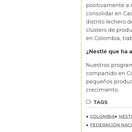
positivamente a 
consolidar en Ca
distrito lechero 
clústers de produ
en Colombia, tra
¿Nestlé que ha 
Nuestros programa
compartido en Co
pequeños product
crecimiento.
TAGS
COLOMBIA
NEST
FEDERACIÓN NAC