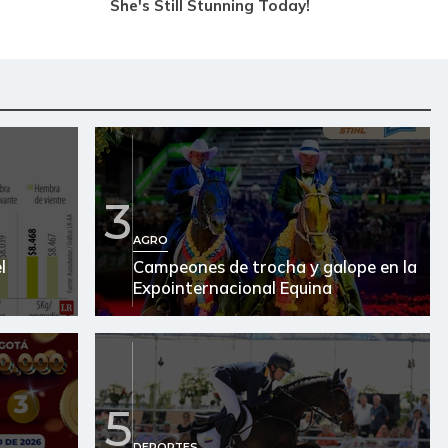
3
AGRO
l
Campeones de trocha y galope en la
Expointernacional Equina
5
DEPORTES