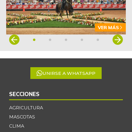
VER MÁS
Item
1
of
5
UNIRSE A WHATSAPP
SECCIONES
AGRICULTURA
MASCOTAS
CLIMA