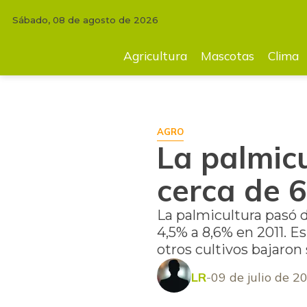
Sábado, 08 de agosto de 2026
INICIO
AGRICULTURA
La palmicultura colombiana crecerá cerca de 
Agricultura
Mascotas
Clima
AGRO
La palmic
cerca de 
La palmicultura pasó d
4,5% a 8,6% en 2011. 
otros cultivos bajaron 
LR
09 de julio de 2