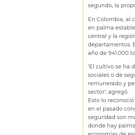
segundo, la propo
En Colombia, al c
en palma establec
central y la reg
departamentos. E
año de 941.000 t
'El cultivo se h
sociales o de seg
remunerado y per
sector', agregó.
Esto lo reconoció
en el pasado con
seguridad son má
donde hay palma
economías de eso