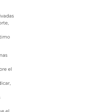
tivadas
rte,
ltimo
emas
n
bre el
dicar,
s
ue el