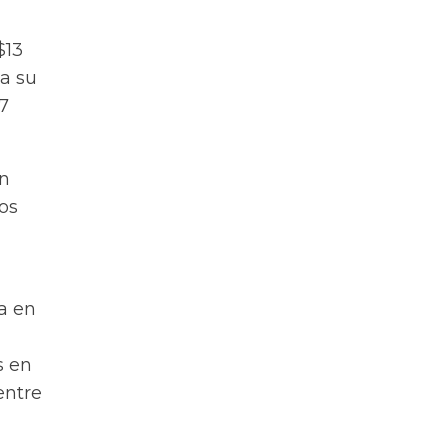
$13
za su
7
en
os
a en
s en
entre