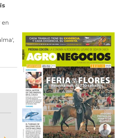
is
 en
lma',
BITÁCORA EMPRESARIAL 10.000 LR
Recopilación clasificada por sectores económi
02