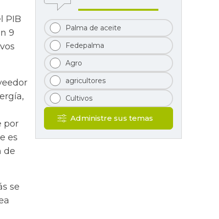
l PIB
Palma de aceite
en 9
ivos
Fedepalma
Agro
agricultores
oveedor
ergía,
Cultivos
Administre sus temas
e por
e es
n de
ás se
rea