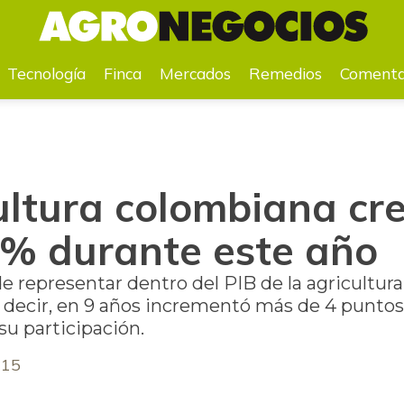
6% durante este año
Tecnología
Finca
Mercados
Remedios
Comenta
ultura colombiana cr
6% durante este año
e representar dentro del PIB de la agricultura 
Es decir, en 9 años incrementó más de 4 punto
su participación.
015