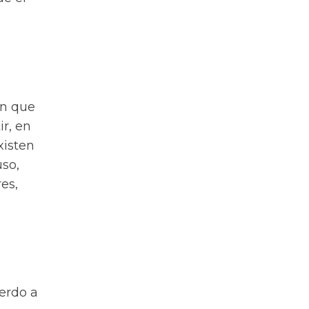
en que
ir, en
xisten
so,
es,
.
erdo a