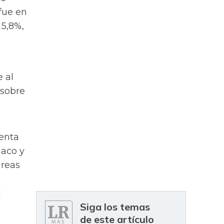
 fue en
 5,8%,
 al
 sobre
lenta
maco y
áreas
l
Siga los temas
de este artículo