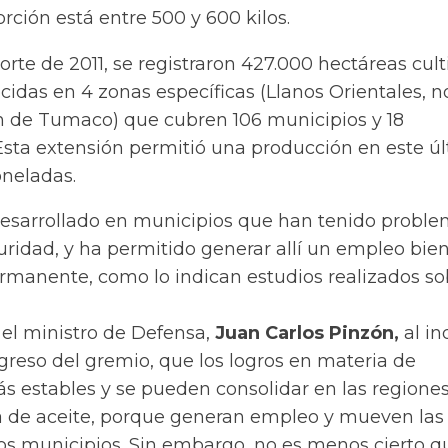
rción está entre 500 y 600 kilos.
orte de 2011, se registraron 427.000 hectáreas cul
idas en 4 zonas específicas (Llanos Orientales, no
ión de Tumaco) que cubren 106 municipios y 18
sta extensión permitió una producción en este ú
oneladas.
a desarrollado en municipios que han tenido probl
uridad, y ha permitido generar allí un empleo bie
manente, como lo indican estudios realizados so
 el ministro de Defensa,
Juan Carlos Pinzón,
al in
greso del gremio, que los logros en materia de
s estables y se pueden consolidar en las regione
 de aceite, porque generan empleo y mueven las
s municipios. Sin embargo, no es menos cierto q