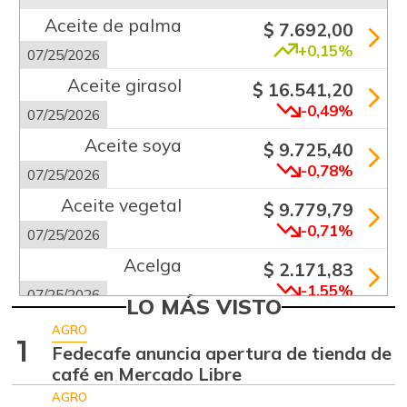
Aceite de palma
$ 7.692,00
+0,15%
07/25/2026
Aceite girasol
$ 16.541,20
-0,49%
07/25/2026
Aceite soya
$ 9.725,40
-0,78%
07/25/2026
Aceite vegetal
$ 9.779,79
-0,71%
07/25/2026
Acelga
$ 2.171,83
-1,55%
07/25/2026
LO MÁS VISTO
Aguacate común
$ 6.672,89
AGRO
1
+6,24%
Fedecafe anuncia apertura de tienda de
07/25/2026
café en Mercado Libre
Aguacate hass
$ 7.289,10
AGRO