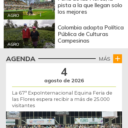
-0,53%
07/25/2026
pista a la que llegan solo
los mejores
Arroz excelso
$ 3.636,56
AGRO
+0,19%
07/25/2026
Colombia adopta Política
Arroz paddy verde
$ 1.572,00
Pública de Culturas
Campesinas
+52,37%
12/09/2023
AGRO
Arroz sopa cristal
$ 2.415,00
AGENDA
MÁS
+0,84%
07/25/2026
4
Arveja amarilla
$ 3.685,86
seca importada
agosto de 2026
-2,04%
07/25/2026
La 67ª ExpoInternacional Equina Feria de
Arveja enlatada
$ 14.130,40
las Flores espera recibir a más de 25.000
+2,79%
07/25/2026
visitantes
Arveja verde
$ 6.022,87
-4,09%
07/25/2026