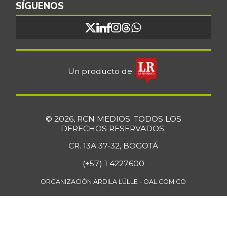
SÍGUENOS
$ 16.851,79
importado
+0,97%
07/25/2026
Bocadillo veleño
$ 412,20
+4,57%
07/25/2026
Un producto de:
Bola de brazo de
$ 33.512,58
res
+0,13%
07/25/2026
© 2026, RCN MEDIOS. TODOS LOS
Bola de pierna de
DERECHOS RESERVADOS.
$ 33.363,35
res
+0,14%
CR. 13A 37-32, BOGOTÁ
07/25/2026
(+57) 1 4227600
Borojó
$ 8.292,33
+0,70%
ORGANIZACIÓN ARDILA LÜLLE - OAL.COM.CO
07/25/2026
Bota de res
$ 33.218,47
+0,17%
07/25/2026