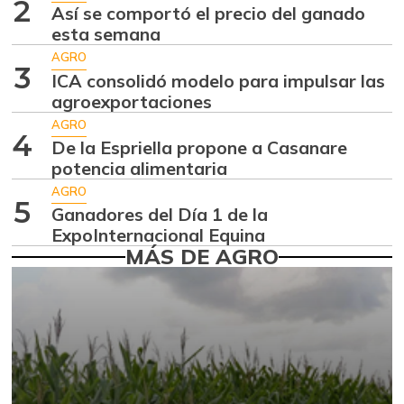
-2,98%
2
07/25/2026
Así se comportó el precio del ganado
esta semana
Aguacate
$ 8.366,30
papelillo
AGRO
3
-1,18%
ICA consolidó modelo para impulsar las
07/25/2026
agroexportaciones
Ahuyama
$ 1.634,56
AGRO
4
-0,51%
De la Espriella propone a Casanare
07/25/2026
potencia alimentaria
Ahuyamín
$ 1.672,87
AGRO
+7,50%
5
07/25/2026
Ganadores del Día 1 de la
ExpoInternacional Equina
Ajo
$ 6.102,86
MÁS DE AGRO
-2,18%
07/25/2026
Ají dulce
$ 2.880,14
+4,83%
01/17/2015
Ají topito dulce
$ 3.229,50
-11,89%
07/25/2026