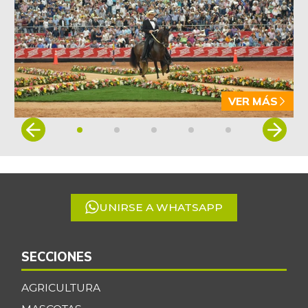
Arveja verde en
$ 5.155,29
vaina
-1,86%
07/25/2026
Arveja verde seca
$ 4.087,85
-0,46%
07/25/2026
VER MÁS
Atún en lata
$ 37.131,09
Item
+0,27%
1
07/25/2026
of
Avena en hojuelas
$ 9.832,64
5
-0,12%
07/25/2026
UNIRSE A WHATSAPP
Avena molida
$ 12.014,15
+0,28%
07/25/2026
Azúcar
SECCIONES
$ 3.132,61
+0,24%
07/25/2026
AGRICULTURA
Azúcar morena
$ 3.810,00