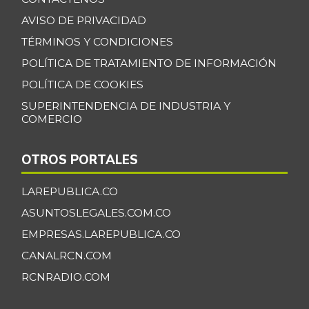
Banano Bocadillo
$ 2.406,00
AVISO DE PRIVACIDAD
+0,52%
07/25/2026
TÉRMINOS Y CONDICIONES
Banano Urabá
$ 2.324,08
POLÍTICA DE TRATAMIENTO DE INFORMACIÓN
-0,09%
07/25/2026
POLÍTICA DE COOKIES
Banano criollo
$ 1.917,06
SUPERINTENDENCIA DE INDUSTRIA Y
-0,16%
07/25/2026
COMERCIO
Berenjena
$ 4.818,38
OTROS PORTALES
+3,82%
07/25/2026
Blanquillo entero
LAREPUBLICA.CO
$ 17.625,00
fresco
+2,17%
ASUNTOSLEGALES.COM.CO
07/25/2026
EMPRESAS.LAREPUBLICA.CO
Bocachico criollo
CANALRCN.COM
$ 22.140,43
fresco
-7,15%
RCNRADIO.COM
07/25/2026
Bocachico