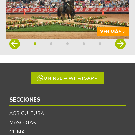
VER MÁS
Item
1
of
5
UNIRSE A WHATSAPP
SECCIONES
AGRICULTURA
MASCOTAS
CLIMA