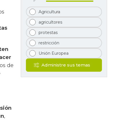
os
Agricultura
agricultores
tas
protestas
restricción
ten
Unión Europea
hacer
os de
Administre sus temas
e
isión
ún
,