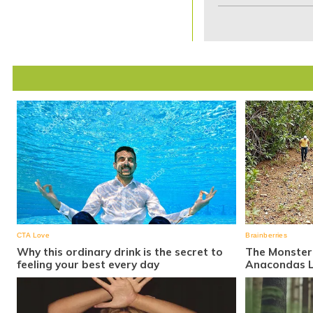
1
of
7