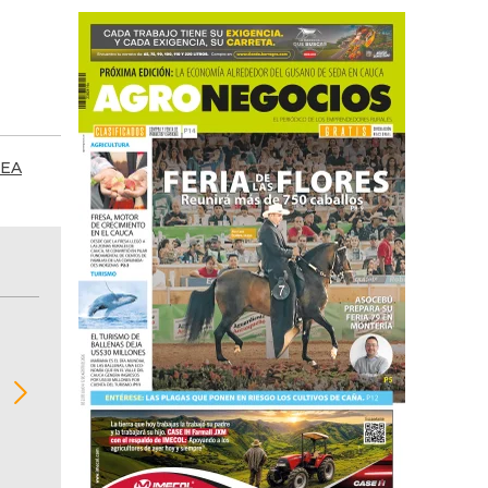
EA
BITÁCORA EMPRESARIAL 10.000 LR
Recopilación clasificada por sectores económi
02
regiones del comportamiento general y detall
de las 10.000 primeras empresas en ventas e
Colombia.