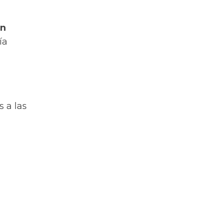
on
ía
s a las