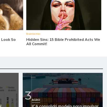
3
AGRO
l
ICA consolidó modelo para impulsar