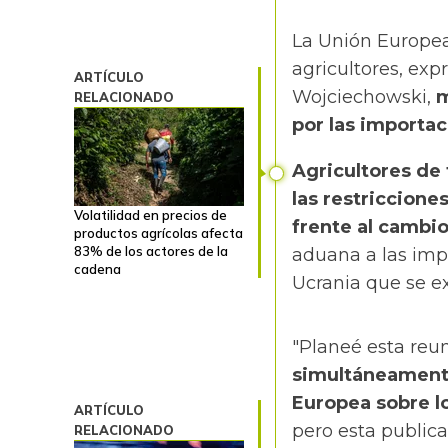
La Unión Europea
agricultores, exp
ARTÍCULO
Wojciechowski,
m
RELACIONADO
por las importa
Agricultores de
las restriccione
Volatilidad en precios de
frente al cambio
productos agrícolas afecta
83% de los actores de la
aduana a las im
cadena
Ucrania que se ex
"Planeé esta reu
simultáneamente
Europea sobre lo
ARTÍCULO
pero esta publica
RELACIONADO