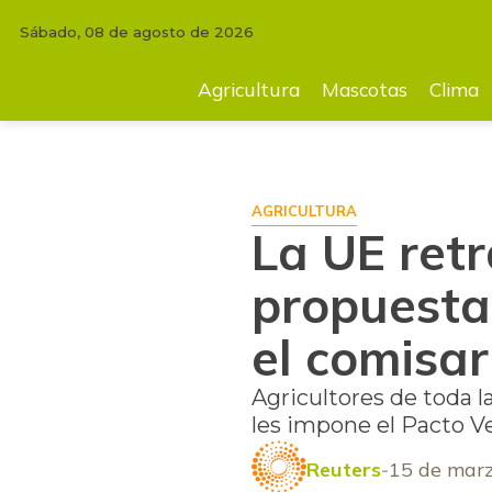
Sábado, 08 de agosto de 2026
INICIO
AGRICULTURA
La UE retrasa la publicación de las propuestas
Agricultura
Mascotas
Clima
AGRICULTURA
La UE retr
propuestas
el comisar
Agricultores de toda 
les impone el Pacto V
Reuters
15 de mar