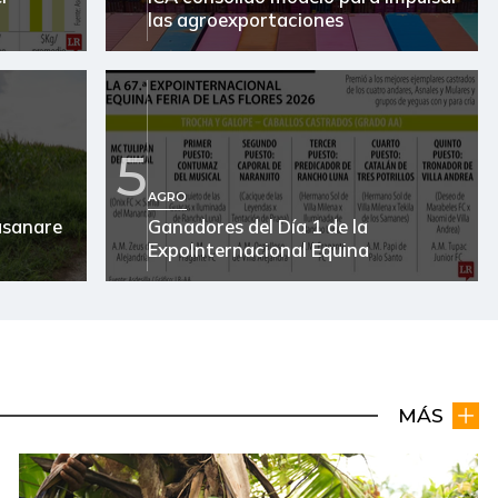
las agroexportaciones
5
AGRO
Casanare
Ganadores del Día 1 de la
ExpoInternacional Equina
MÁS