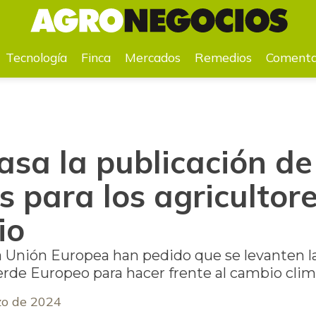
 para los agricultores, según el comisario
Tecnología
Finca
Mercados
Remedios
Comenta
asa la publicación de
 para los agricultor
io
la Unión Europea han pedido que se levanten l
erde Europeo para hacer frente al cambio clim
zo de 2024